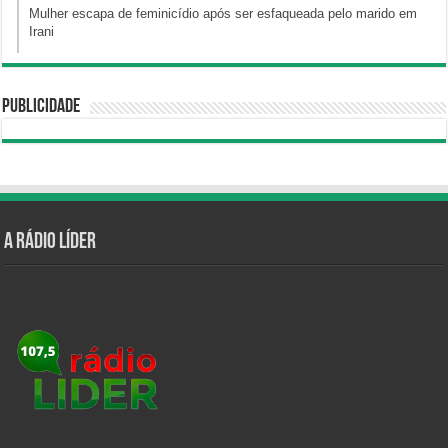
Mulher escapa de feminicídio após ser esfaqueada pelo marido em
Irani
Publicidade
A Rádio Líder