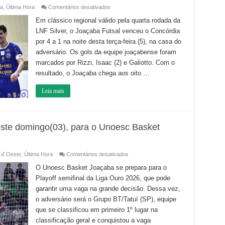
em
a
,
Última Hora
Comentários desativados
Joaçaba
Futsal
Em clássico regional válido pela quarta rodada da
vence
LNF Silver, o Joaçaba Futsal venceu o Concórdia
o
Concórdia
por 4 a 1 na noite desta terça-feira (5), na casa do
e
segue
adversário. Os gols da equipe joaçabense foram
invicto
na
marcados por Rizzi, Isaac (2) e Galiotto. Com o
LNF
resultado, o Joaçaba chega aos oito …
Silver
Leia mais
este domingo(03), para o Unoesc Basket
em
 d´Oeste
,
Última Hora
Comentários desativados
Disputa
da
O Unoesc Basket Joaçaba se prepara para o
semifinal
Playoff semifinal da Liga Ouro 2026, que pode
começa
neste
garantir uma vaga na grande decisão. Dessa vez,
domingo(03),
para
o adversário será o Grupo BT/Tatuí (SP), equipe
o
Unoesc
que se classificou em primeiro 1º lugar na
Basket
classificação geral e conquistou a vaga
Joaçaba