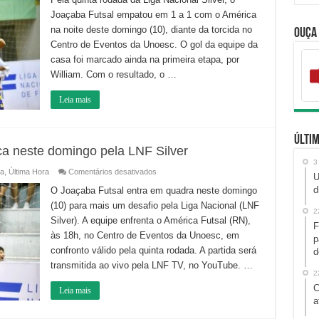
com
Joaçaba Futsal empatou em 1 a 1 com o América
o
América
na noite deste domingo (10), diante da torcida no
Ouça
e
segue
Centro de Eventos da Unoesc. O gol da equipe da
invicto
na
casa foi marcado ainda na primeira etapa, por
LNF
William. Com o resultado, o …
Silver
Leia mais
Últim
ca neste domingo pela LNF Silver
3
em
a
,
Última Hora
Comentários desativados
U
Joaçaba
Futsal
d
O Joaçaba Futsal entra em quadra neste domingo
recebe
(10) para mais um desafio pela Liga Nacional (LNF
o
2
América
Silver). A equipe enfrenta o América Futsal (RN),
neste
F
domingo
às 18h, no Centro de Eventos da Unoesc, em
p
pela
LNF
confronto válido pela quinta rodada. A partida será
d
Silver
transmitida ao vivo pela LNF TV, no YouTube. …
2
C
Leia mais
a