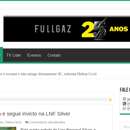
TV Líder
Eventos
Contato
re o oceano e não atinge diretamente SC, informa Defesa Civil
Fale
j
(
(
e segue invicto na LNF Silver
em
ba
,
Última Hora
Comentários desativados
Joaçaba
empata
Pela quinta rodada da Liga Nacional Silver, o