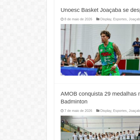
Unoesc Basket Joaçaba se des
8 de maio de 2026
Display
,
Esportes
,
Joaçab
AMOB conquista 29 medalhas n
Badminton
7 de maio de 2026
Display
,
Esportes
,
Joaçab