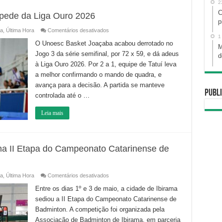
2
C
pede da Liga Ouro 2026
p
em
a
,
Última Hora
Comentários desativados
Unoesc
1
Basket
O Unoesc Basket Joaçaba acabou derrotado no
M
Joaçaba
Jogo 3 da série semifinal, por 72 x 59, e dá adeus
se
d
despede
à Liga Ouro 2026. Por 2 a 1, equipe de Tatuí leva
da
Liga
a melhor confirmando o mando de quadra, e
Ouro
2026
avança para a decisão. A partida se manteve
Publi
controlada até o …
Leia mais
a II Etapa do Campeonato Catarinense de
em
a
,
Última Hora
Comentários desativados
AMOB
conquista
Entre os dias 1º e 3 de maio, a cidade de Ibirama
29
sediou a II Etapa do Campeonato Catarinense de
medalhas
na
Badminton. A competição foi organizada pela
II
Etapa
Associação de Badminton de Ibirama, em parceria