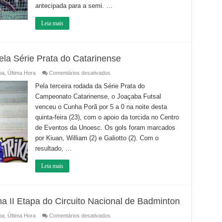
antecipada para a semi. …
Leia mais
la Série Prata do Catarinense
em
ba
,
Última Hora
Comentários desativados
Joaçaba
vence
Pela terceira rodada da Série Prata do
o
Campeonato Catarinense, o Joaçaba Futsal
Cunha
Porã
venceu o Cunha Porã por 5 a 0 na noite desta
pela
Série
quinta-feira (23), com o apoio da torcida no Centro
Prata
do
de Eventos da Unoesc. Os gols foram marcados
Catarinense
por Kiuan, William (2) e Galiotto (2). Com o
resultado, …
Leia mais
 II Etapa do Circuito Nacional de Badminton
em
ba
,
Última Hora
Comentários desativados
AMOB