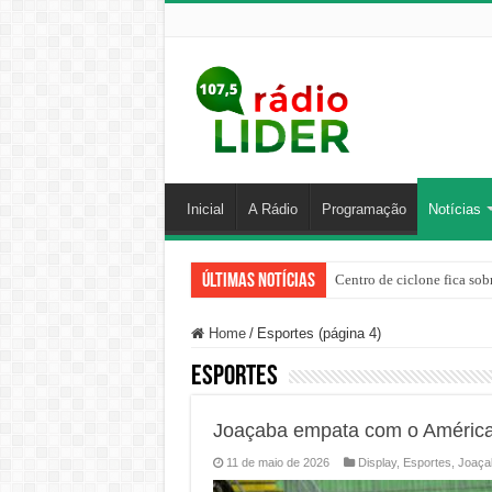
Inicial
A Rádio
Programação
Notícias
Últimas Notícias
Centro de ciclone fica sob
Home
/
Esportes (página 4)
Esportes
Joaçaba empata com o América 
11 de maio de 2026
Display
,
Esportes
,
Joaça