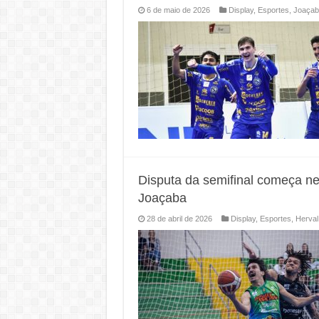
6 de maio de 2026
Display
,
Esportes
,
Joaçab
Disputa da semifinal começa n
Joaçaba
28 de abril de 2026
Display
,
Esportes
,
Herval