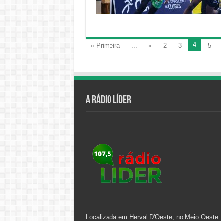
4
« Primeira
...
«
2
3
5
A Rádio Líder
Localizada em Herval D'Oeste, no Meio Oeste