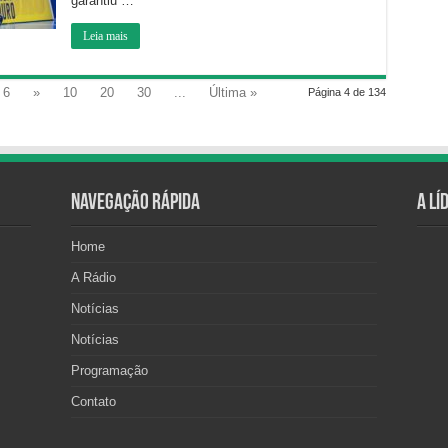
garantiu …
Leia mais
6
»
10
20
30
...
Última »
Página 4 de 134
Navegação Rápida
A Lí
Home
A Rádio
Notícias
Notícias
Programação
Contato