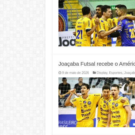
Joaçaba Futsal recebe o Améri
9 de maio de 2026
Display
,
Esportes
,
Joaçab