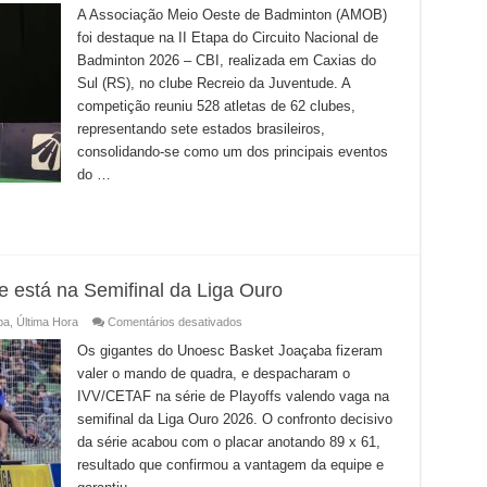
conquista
A Associação Meio Oeste de Badminton (AMOB)
15
foi destaque na II Etapa do Circuito Nacional de
medalhas
na
Badminton 2026 – CBI, realizada em Caxias do
II
Etapa
Sul (RS), no clube Recreio da Juventude. A
do
Circuito
competição reuniu 528 atletas de 62 clubes,
Nacional
representando sete estados brasileiros,
de
Badminton
consolidando-se como um dos principais eventos
do …
 está na Semifinal da Liga Ouro
em
ba
,
Última Hora
Comentários desativados
Unoesc
Basket
Os gigantes do Unoesc Basket Joaçaba fizeram
Joaçaba
valer o mando de quadra, e despacharam o
vence
e
IVV/CETAF na série de Playoffs valendo vaga na
está
na
semifinal da Liga Ouro 2026. O confronto decisivo
Semifinal
da
da série acabou com o placar anotando 89 x 61,
Liga
resultado que confirmou a vantagem da equipe e
Ouro