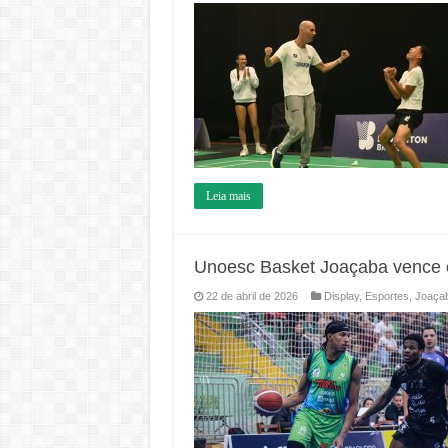
Leia mais
Unoesc Basket Joaçaba vence e
22 de abril de 2026
Display
,
Esportes
,
Joaça