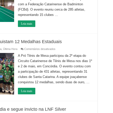
do
Campeonato
com a Federação Catarinense de Badminton
Catarinense
(FCBd). O evento reuniu cerca de 285 atletas,
de
Badminton
representando 15 clubes …
Leia mais
uistam 12 Medalhas Estaduais
em
a
,
Última Hora
Comentários desativados
Mesa-
tenistas
A Pró Tênis de Mesa participou da 2ª etapa do
de
Circuito Catarinense de Tênis de Mesa nos dias 1º
Joaçaba
conquistam
e 2 de maio, em Concórdia. O evento contou com
12
Medalhas
a participação de 431 atletas, representando 31
Estaduais
clubes de Santa Catarina. A equipe joaçabense
conquistou 12 medalhas, sendo duas de ouro, …
Leia mais
ia e segue invicto na LNF Silver