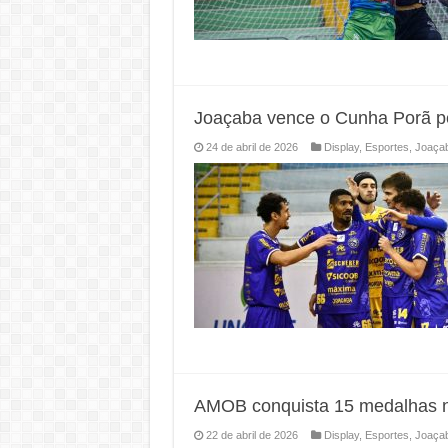
Joaçaba vence o Cunha Porã pe
24 de abril de 2026
Display
,
Esportes
,
Joaça
AMOB conquista 15 medalhas na
22 de abril de 2026
Display
,
Esportes
,
Joaça