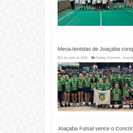
Mesa-tenistas de Joaçaba conq
6 de maio de 2026
Display
,
Esportes
,
Joaçab
Joaçaba Futsal vence o Concórd