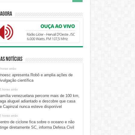
 Agora
as Notícias
 horas atrás
noesc apresenta Robô e amplia ações de
ivulgação científica
2 horas atrás
amília venezuelana percorre mais de 100 km,
aga aluguel adiantado e descobre que casa
e Capinzal nunca esteve disponível
2 horas atrás
entro de ciclone fica sobre o oceano e não
tinge diretamente SC, informa Defesa Civil