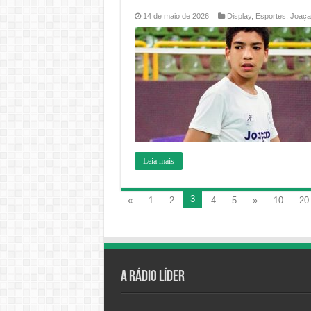
14 de maio de 2026
Display
,
Esportes
,
Joaça
Leia mais
3
«
1
2
4
5
»
10
20
A Rádio Líder