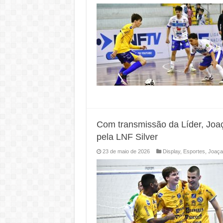
Com transmissão da Líder, Joa
pela LNF Silver
23 de maio de 2026
Display
,
Esportes
,
Joaça