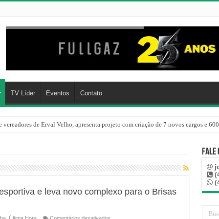
TV Líder
Eventos
Contato
 vereadores de Erval Velho, apresenta projeto com criação de 7 novos cargos e 600
Fale
j
(
(
a esportiva e leva novo complexo para o Brisas
em
ba
,
Última Hora
Comentários desativados