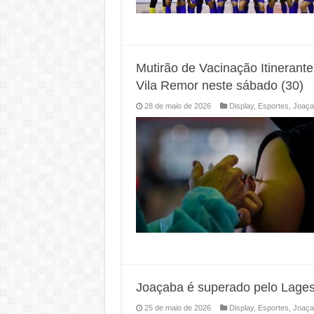
Mutirão de Vacinação Itinerante
Vila Remor neste sábado (30)
28 de maio de 2026
Display
,
Esportes
,
Joaça
Joaçaba é superado pelo Lages 
25 de maio de 2026
Display
,
Esportes
,
Joaça