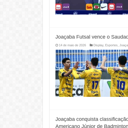
Joaçaba Futsal vence o Saudade
14 de maio de 2026
Display
,
Esportes
,
Joaça
Joaçaba conquista classificação 
Americano Júnior de Badminto