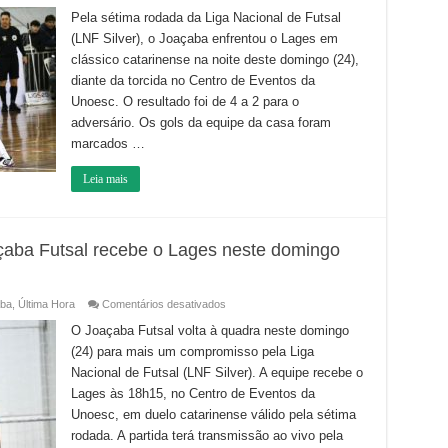
Joaçaba
é
Pela sétima rodada da Liga Nacional de Futsal
superado
(LNF Silver), o Joaçaba enfrentou o Lages em
pelo
Lages
clássico catarinense na noite deste domingo (24),
e
perde
diante da torcida no Centro de Eventos da
a
invencibilidade
Unoesc. O resultado foi de 4 a 2 para o
na
adversário. Os gols da equipe da casa foram
LNF
marcados …
Leia mais
çaba Futsal recebe o Lages neste domingo
em
ba
,
Última Hora
Comentários desativados
Com
transmissão
O Joaçaba Futsal volta à quadra neste domingo
da
(24) para mais um compromisso pela Liga
Líder,
Joaçaba
Nacional de Futsal (LNF Silver). A equipe recebe o
Futsal
recebe
Lages às 18h15, no Centro de Eventos da
o
Lages
Unoesc, em duelo catarinense válido pela sétima
neste
rodada. A partida terá transmissão ao vivo pela
domingo
pela