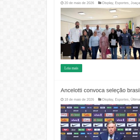
20 de maio de 2026
Display
,
Esportes
,
Joaça
Leia mais
Ancelotti convoca seleção bras
18 de maio de 2026
Display
,
Esportes
,
Últim