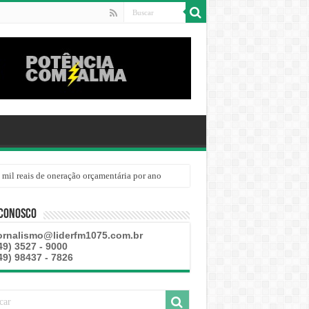
 mil reais de oneração orçamentária por ano
 Conosco
ornalismo@liderfm1075.com.br
49) 3527 - 9000
49) 98437 - 7826