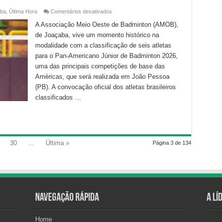
em
ba
,
Última Hora
Comentários desativados
Joaçaba
conquista
A Associação Meio Oeste de Badminton (AMOB),
classificação
de Joaçaba, vive um momento histórico na
histórica
de
modalidade com a classificação de seis atletas
seis
atletas
para o Pan-Americano Júnior de Badminton 2026,
para
o
uma das principais competições de base das
Pan-
Américas, que será realizada em João Pessoa
Americano
Júnior
(PB). A convocação oficial dos atletas brasileiros
de
Badminton
classificados …
2026
30
...
Última »
Página 3 de 134
Navegação Rápida
A Lí
Home