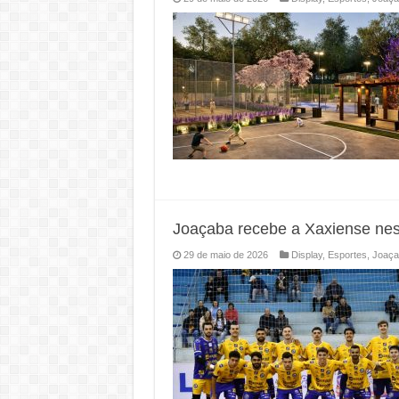
Joaçaba recebe a Xaxiense nes
29 de maio de 2026
Display
,
Esportes
,
Joaça