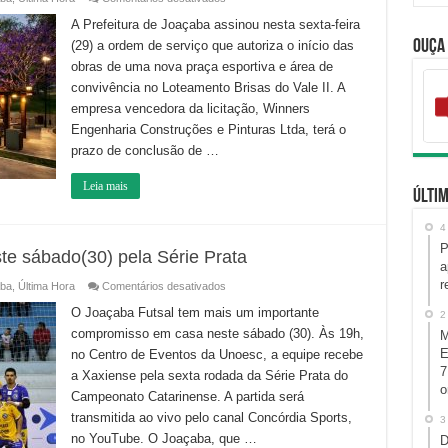
Prefeitura
amplia
A Prefeitura de Joaçaba assinou nesta sexta-feira
infraestrutura
Ouça
(29) a ordem de serviço que autoriza o início das
esportiva
e
obras de uma nova praça esportiva e área de
leva
novo
convivência no Loteamento Brisas do Vale II. A
complexo
para
empresa vencedora da licitação, Winners
o
Engenharia Construções e Pinturas Ltda, terá o
Brisas
do
prazo de conclusão de …
Vale
II
Leia mais
Últim
4
P
te sábado(30) pela Série Prata
a
r
em
ba
,
Última Hora
Comentários desativados
Joaçaba
recebe
O Joaçaba Futsal tem mais um importante
2
a
compromisso em casa neste sábado (30). Às 19h,
Xaxiense
M
neste
E
no Centro de Eventos da Unoesc, a equipe recebe
sábado(30)
pela
7
a Xaxiense pela sexta rodada da Série Prata do
Série
o
Prata
Campeonato Catarinense. A partida será
transmitida ao vivo pelo canal Concórdia Sports,
3
no YouTube. O Joaçaba, que …
D