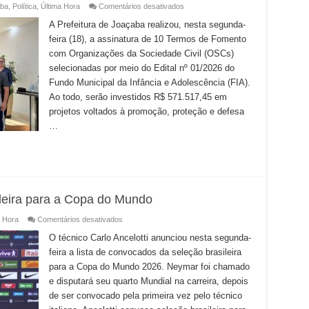
em
ba
,
Política
,
Última Hora
Comentários desativados
Prefeitura
de
A Prefeitura de Joaçaba realizou, nesta segunda-
Joaçaba
feira (18), a assinatura de 10 Termos de Fomento
repassa
mais
com Organizações da Sociedade Civil (OSCs)
de
R$
selecionadas por meio do Edital nº 01/2026 do
570
mil
Fundo Municipal da Infância e Adolescência (FIA).
do
Ao todo, serão investidos R$ 571.517,45 em
FIA
para
projetos voltados à promoção, proteção e defesa
projetos
sociais
…
de
10
entidades
ileira para a Copa do Mundo
em
a Hora
Comentários desativados
Ancelotti
convoca
O técnico Carlo Ancelotti anunciou nesta segunda-
seleção
feira a lista de convocados da seleção brasileira
brasileira
para
para a Copa do Mundo 2026. Neymar foi chamado
a
Copa
e disputará seu quarto Mundial na carreira, depois
do
Mundo
de ser convocado pela primeira vez pelo técnico