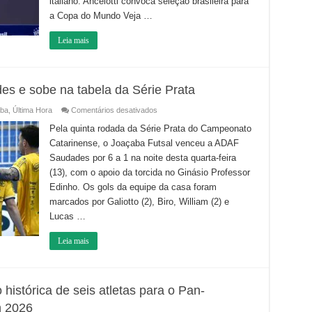
italiano. Ancelotti convoca seleção brasileira para
a Copa do Mundo Veja …
Leia mais
s e sobe na tabela da Série Prata
em
ba
,
Última Hora
Comentários desativados
Joaçaba
Futsal
Pela quinta rodada da Série Prata do Campeonato
vence
Catarinense, o Joaçaba Futsal venceu a ADAF
o
Saudades
Saudades por 6 a 1 na noite desta quarta-feira
e
sobe
(13), com o apoio da torcida no Ginásio Professor
na
tabela
Edinho. Os gols da equipe da casa foram
da
marcados por Galiotto (2), Biro, William (2) e
Série
Prata
Lucas …
Leia mais
histórica de seis atletas para o Pan-
n 2026