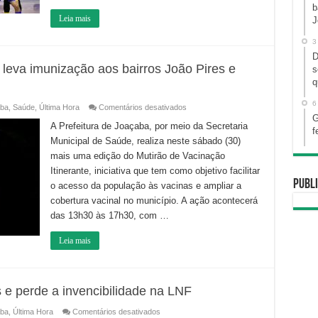
b
Leia mais
J
3
D
 leva imunização aos bairros João Pires e
s
q
6
em
ba
,
Saúde
,
Última Hora
Comentários desativados
Mutirão
G
de
A Prefeitura de Joaçaba, por meio da Secretaria
f
Vacinação
Municipal de Saúde, realiza neste sábado (30)
Itinerante
leva
mais uma edição do Mutirão de Vacinação
imunização
aos
Itinerante, iniciativa que tem como objetivo facilitar
bairros
Publi
João
o acesso da população às vacinas e ampliar a
Pires
cobertura vacinal no município. A ação acontecerá
e
Vila
das 13h30 às 17h30, com …
Remor
neste
sábado
Leia mais
(30)
e perde a invencibilidade na LNF
em
ba
,
Última Hora
Comentários desativados