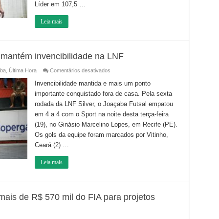
Líder em 107,5 …
LNF
Silver
Leia mais
mantém invencibilidade na LNF
em
ba
,
Última Hora
Comentários desativados
Joaçaba
empata
Invencibilidade mantida e mais um ponto
com
importante conquistado fora de casa. Pela sexta
o
Sport
rodada da LNF Silver, o Joaçaba Futsal empatou
e
mantém
em 4 a 4 com o Sport na noite desta terça-feira
invencibilidade
na
(19), no Ginásio Marcelino Lopes, em Recife (PE).
LNF
Os gols da equipe foram marcados por Vitinho,
Ceará (2) …
Leia mais
mais de R$ 570 mil do FIA para projetos