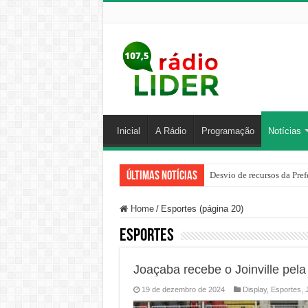
Inicial
A Rádio
Programação
Notícias
Últimas Notícias
Desvio de recursos da Pref
PM prende homem por agred
Home
/
Esportes (página 20)
Esportes
Joaçaba recebe o Joinville pela
19 de dezembro de 2024
Display
,
Esportes
,