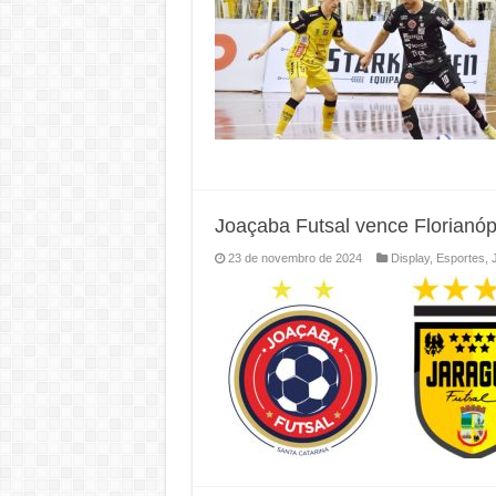
Joaçaba Futsal vence Florianópo
23 de novembro de 2024
Display
,
Esportes
,