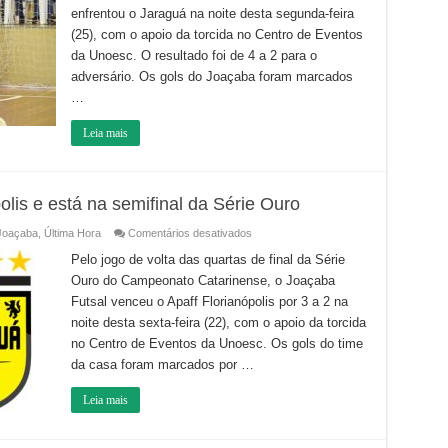
pelo
enfrentou o Jaraguá na noite desta segunda-feira
Jaraguá
no
(25), com o apoio da torcida no Centro de Eventos
jogo
de
da Unoesc. O resultado foi de 4 a 2 para o
ida
adversário. Os gols do Joaçaba foram marcados
da
semifinal
…
Leia mais
lis e está na semifinal da Série Ouro
em
Joaçaba
,
Última Hora
Comentários desativados
Joaçaba
Futsal
Pelo jogo de volta das quartas de final da Série
vence
Ouro do Campeonato Catarinense, o Joaçaba
Florianópolis
e
Futsal venceu o Apaff Florianópolis por 3 a 2 na
está
na
noite desta sexta-feira (22), com o apoio da torcida
semifinal
da
no Centro de Eventos da Unoesc. Os gols do time
Série
da casa foram marcados por …
Ouro
Leia mais