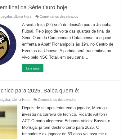
emifinal da Série Ouro hoje
em
Joaçaba
,
Última Hora
Comentários desativados
Joaçaba
Futsal
A sexta-feira (22) será de decisão para o Joaçaba
decide
Futsal. Pelo jogo de volta das quartas de final da
vaga
à
Série Ouro do Campeonato Catarinense, a equipe
semifinal
da
enfrenta a Apaff Florianópolis às 19h, no Centro de
Série
Ouro
Eventos da Unoesc. A partida será transmitida ao
hoje
vivo pelo NSC Total, em seu canal …
Leia mais
écnico para 2025. Saiba quem é:
em
oaçaba
,
Última Hora
Comentários desativados
Joaçaba
Futsal
Depois de se aposentar como jogador, Morruga
contrata
investiu na carreira de técnico. Ricardo Artifon /
novo
técnico
ACF O porto-alegrense Eduardo Valdez Basso, o
para
2025.
Morruga, já tem destino certo para 2025. O
Saiba
quem
treinador e ex-jogador de 63 anos vai assumir o
é: