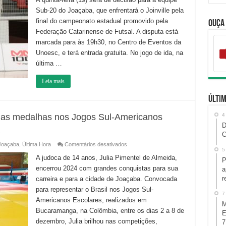
o
Sub-20 do Joaçaba, que enfrentará o Joinville pela
Joinville
pela
final do campeonato estadual promovido pela
Ouça
final
do
Federação Catarinense de Futsal. A disputa está
Catarinense
Sub-
marcada para às 19h30, no Centro de Eventos da
20
Unoesc, e terá entrada gratuita. No jogo de ida, na
última …
Leia mais
Últim
uas medalhas nos Jogos Sul-Americanos
4
D
C
em
Joaçaba
,
Última Hora
Comentários desativados
Atleta
5
Joaçabense
A judoca de 14 anos, Julia Pimentel de Almeida,
P
conquista
encerrou 2024 com grandes conquistas para sua
duas
a
medalhas
r
carreira e para a cidade de Joaçaba. Convocada
nos
Jogos
para representar o Brasil nos Jogos Sul-
Sul-
7
Americanos
Americanos Escolares, realizados em
M
Escolares
Bucaramanga, na Colômbia, entre os dias 2 a 8 de
de
E
Judô
dezembro, Julia brilhou nas competições,
7
na