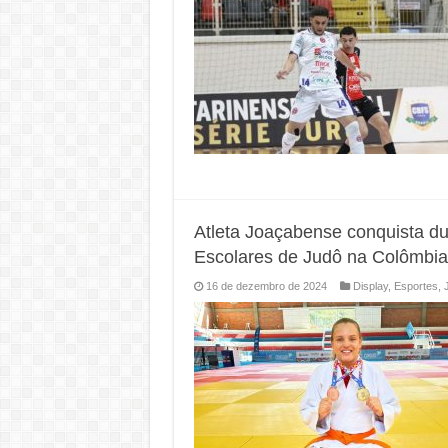
Atleta Joaçabense conquista d
Escolares de Judô na Colômbia
16 de dezembro de 2024
Display
,
Esportes
,