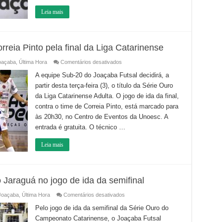
da
Liga
Leia mais
Catarinense
Adulta
reia Pinto pela final da Liga Catarinense
em
oaçaba
,
Última Hora
Comentários desativados
Sub-
20
A equipe Sub-20 do Joaçaba Futsal decidirá, a
do
partir desta terça-feira (3), o título da Série Ouro
Joaçaba
recebe
da Liga Catarinense Adulta. O jogo de ida da final,
o
Correia
contra o time de Correia Pinto, está marcado para
Pinto
pela
às 20h30, no Centro de Eventos da Unoesc. A
final
entrada é gratuita. O técnico …
da
Liga
Catarinense
Leia mais
 Jaraguá no jogo de ida da semifinal
em
Joaçaba
,
Última Hora
Comentários desativados
Joaçaba
Futsal
Pelo jogo de ida da semifinal da Série Ouro do
é
Campeonato Catarinense, o Joaçaba Futsal
superado