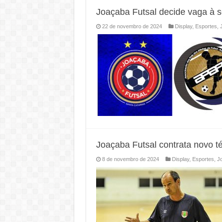
Joaçaba Futsal decide vaga à s
22 de novembro de 2024
Display
,
Esportes
,
Joaçaba Futsal contrata novo t
8 de novembro de 2024
Display
,
Esportes
,
J