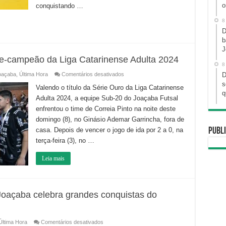
Colômbia
o
conquistando …
8
D
b
J
ce-campeão da Liga Catarinense Adulta 2024
8
em
oaçaba
,
Última Hora
Comentários desativados
D
Sub-
s
20
Valendo o título da Série Ouro da Liga Catarinense
do
q
Adulta 2024, a equipe Sub-20 do Joaçaba Futsal
Joaçaba
Futsal
enfrentou o time de Correia Pinto na noite deste
é
vice-
domingo (8), no Ginásio Ademar Garrincha, fora de
campeão
da
casa. Depois de vencer o jogo de ida por 2 a 0, na
Publi
Liga
terça-feira (3), no …
Catarinense
Adulta
2024
Leia mais
Joaçaba celebra grandes conquistas do
em
Última Hora
Comentários desativados