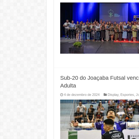
Sub-20 do Joaçaba Futsal vence
Adulta
4 de dezembro de 2024
Display
,
Esportes
,
J