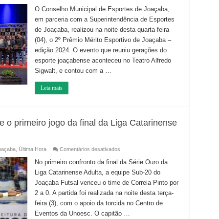
2º
Prêmio
O Conselho Municipal de Esportes de Joaçaba,
Mérito
em parceria com a Superintendência de Esportes
Esportivo
De
de Joaçaba, realizou na noite desta quarta feira
Joaçaba
celebra
(04), o 2º Prêmio Mérito Esportivo de Joaçaba –
grandes
conquistas
edição 2024. O evento que reuniu gerações do
do
esporte joaçabense aconteceu no Teatro Alfredo
esporte
Joaçabense
Sigwalt, e contou com a …
Leia mais
 o primeiro jogo da final da Liga Catarinense
em
oaçaba
,
Última Hora
Comentários desativados
Sub-
20
No primeiro confronto da final da Série Ouro da
do
Liga Catarinense Adulta, a equipe Sub-20 do
Joaçaba
Futsal
Joaçaba Futsal venceu o time de Correia Pinto por
vence
o
2 a 0. A partida foi realizada na noite desta terça-
primeiro
jogo
feira (3), com o apoio da torcida no Centro de
da
Eventos da Unoesc. O capitão …
final