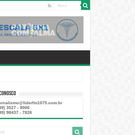
este
 Conosco
ornalismo@liderfm1075.com.br
49) 3527 - 9000
49) 98437 - 7826