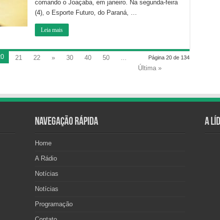
comando o Joaçaba, em janeiro. Na segunda-feira
(4), o Esporte Futuro, do Paraná, …
Leia mais
20
21
22
»
30
40
50
...
Página 20 de 134
Última »
Navegação Rápida
A Lí
Home
A Rádio
Notícias
Notícias
Programação
Contato