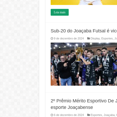
Leia mais
Sub-20 do Joaçaba Futsal é vi
9 de dezembro de 2024
Display
,
Esportes
,
J
2º Prêmio Mérito Esportivo De 
esporte Joaçabense
6 de dezembro de 2024
Esportes
,
Joaçaba
,