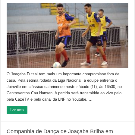
Joaçaba
Futsal
enfrenta
o
Joinville
neste
sábado
pela
LNF
O Joaçaba Futsal tem mais um importante compromisso fora de
casa. Pela sétima rodada da Liga Nacional, a equipe enfrenta o
Joinville em clássico catarinense neste sábado (11), às 16h30, no
Centreventos Cau Hansen. A partida será transmitida ao vivo pelo
pela CazéTV e pelo canal da LNF no Youtube. …
Leia mais
Companhia de Dança de Joaçaba Brilha em