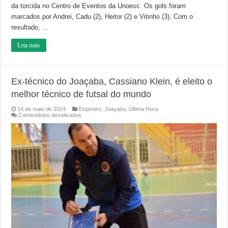
da torcida no Centro de Eventos da Unoesc. Os gols foram
marcados por Andrei, Cadu (2), Heitor (2) e Vitinho (3). Com o
resultado, …
Leia mais
Ex-técnico do Joaçaba, Cassiano Klein, é eleito o
melhor técnico de futsal do mundo
14 de maio de 2024
Esportes
,
Joaçaba
,
Última Hora
em
Comentários desativados
Ex-
técnico
do
Joaçaba,
Cassiano
Klein,
é
eleito
o
melhor
técnico
de
futsal
do
mundo