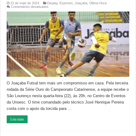
22 de maio de 2024
Display
,
Esportes
,
Joaçaba
,
Última Hora
em
Comentários desativados
Joaçaba
recebe
o
São
Lourenço
nesta
quarta
pela
Série
Ouro
O Joaçaba Futsal tem mais um compromisso em casa. Pela terceira
rodada da Série Ouro do Campeonato Catarinense, a equipe recebe o
São Lourenço nesta quarta-feira (22), às 20h, no Centro de Eventos
da Unoesc. O time comandado pelo técnico José Henrique Pereira
conta com o apoio da torcida para …
Leia mais