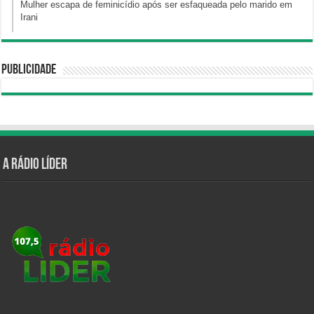
Mulher escapa de feminicídio após ser esfaqueada pelo marido em
Irani
Publicidade
A Rádio Líder