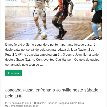
Joinville
pela
Liga
Nacional
Emoção até o último segundo e ponto importante fora de casa. Em
duelo catarinense válido pela sétima rodada da Liga Nacional de
Futsal (LNF), o Joaçaba empatou em 3 a 3 com o Joinville na tarde
deste sábado (11), no Centreventos Cau Hansen. Os gols da equipe
comandada pelo técnico …
Leia mais
Joaçaba Futsal enfrenta o Joinville neste sábado
pela LNF
10 de maio de 2024
Display
,
Esportes
,
Joaçaba
,
Última Hora
em
Comentários desativados