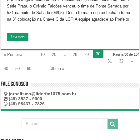
Série Prata, o Grêmio Falcões venceu o time de Ponte Serrada por
5×1 na noite de Sábado (04/05). Desta forma a equipe fecha o turno
na 3ª colocação na Chave C da LCF. A equipe agradece ao Prefeito
…
Leia mais
30
« Primeira
...
10
20
«
28
29
Página 30 de 134
31
32
»
40
50
60
...
Última »
Fale Conosco
jornalismo@liderfm1075.com.br
(49) 3527 - 9000
(49) 98437 - 7826