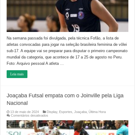
Seleção
Brasileira
feminina
de
Vôlei
Sub-
17
Na semana passada foi divulgada, pela técnica Fofão, a lista de
atletas convocadas para jogar na seleção brasileira feminina de vôlei
sub-17. A equipe vai se preparar para disputar o primeiro campeonato
mundial da categoria, que acontece de 17 a 25 de agosto no Peru.
Foto: Arquivo pessoal A atleta …
Leia mais
Joaçaba Futsal empata com o Joinville pela Liga
Nacional
13 de maio de 2024
Display
,
Esportes
,
Joaçaba
,
Última Hora
em
Comentários desativados
Joaçaba
Futsal
empata
com
o