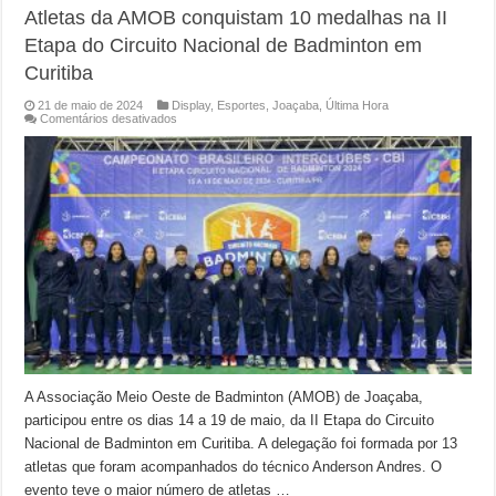
Atletas da AMOB conquistam 10 medalhas na II
Etapa do Circuito Nacional de Badminton em
Curitiba
21 de maio de 2024
Display
,
Esportes
,
Joaçaba
,
Última Hora
em
Comentários desativados
Atletas
da
AMOB
conquistam
10
medalhas
na
II
Etapa
do
Circuito
Nacional
de
Badminton
em
Curitiba
A Associação Meio Oeste de Badminton (AMOB) de Joaçaba,
participou entre os dias 14 a 19 de maio, da II Etapa do Circuito
Nacional de Badminton em Curitiba. A delegação foi formada por 13
atletas que foram acompanhados do técnico Anderson Andres. O
evento teve o maior número de atletas …