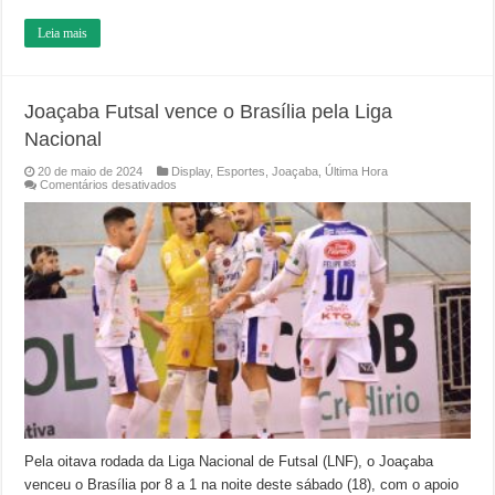
Leia mais
Joaçaba Futsal vence o Brasília pela Liga
Nacional
20 de maio de 2024
Display
,
Esportes
,
Joaçaba
,
Última Hora
em
Comentários desativados
Joaçaba
Futsal
vence
o
Brasília
pela
Liga
Nacional
Pela oitava rodada da Liga Nacional de Futsal (LNF), o Joaçaba
venceu o Brasília por 8 a 1 na noite deste sábado (18), com o apoio