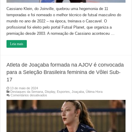
Cassiano Klein, do Joinville, quebrou uma hegemonia de 11
temporadas e foi nomeado o melhor técnico de futsal masculino do
mundo no ano de 2022 – na época, treinava o Cascavel. O
profissional foi eleito pelo portal Futsal Planet, que organiza a
premiação desde 2003. A nomeação de Cassiano aconteceu …
Leia mais
Atleta de Joaçaba formada na AJOV é convocada
para a Seleção Brasileira feminina de Vôlei Sub-
17
13 de maio de 2024
Destaques da Semana
,
Display
,
Esportes
,
Joaçaba
,
Última Hora
em
Comentários desativados
Atleta
de
Joaçaba
formada
na
AJOV
é
convocada
para
a