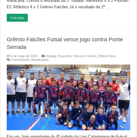
Maracanã. Confira o resultado da 1ª rodada:-Velhinhos 0 x 2 Plomax-
EC Atlântico 4 x 2 Grêmio Falcões Já o resultado da 2ª …
Leia mais
Grêmio Falcões Futsal vence jogo contra Ponte
Serrada
6 de maio de 2024
Display
,
Esportes
,
Herval d´Oeste
,
Última Hora
em
Comentários desativados
Grêmio
Falcões
Futsal
vence
jogo
contra
Ponte
Serrada
Em um Jogo importante da 4ª rodada da Liga Catarinense de Futsal