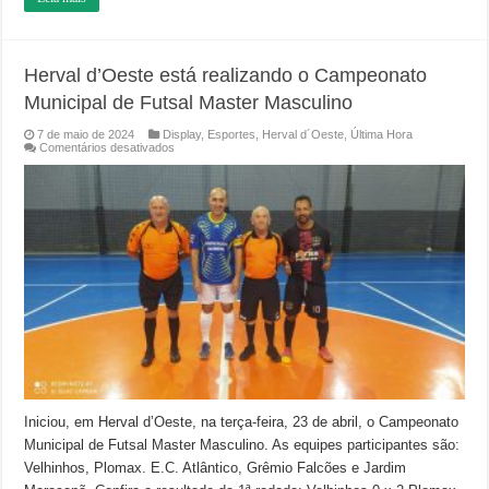
Herval d’Oeste está realizando o Campeonato
Municipal de Futsal Master Masculino
7 de maio de 2024
Display
,
Esportes
,
Herval d´Oeste
,
Última Hora
em
Comentários desativados
Herval
d’Oeste
está
realizando
o
Campeonato
Municipal
de
Futsal
Master
Masculino
Iniciou, em Herval d’Oeste, na terça-feira, 23 de abril, o Campeonato
Municipal de Futsal Master Masculino. As equipes participantes são:
Velhinhos, Plomax. E.C. Atlântico, Grêmio Falcões e Jardim