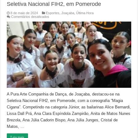
Seletiva Nacional FIH2, em Pomerode
8 de maio de 2024
Esportes
,
Joaçaba
,
Última Hora
em
Comentários desativados
Companhia
de
Dança
de
Joaçaba
Brilha
em
Seletiva
Nacional
FIH2,
em
Pomerode
A Pura Arte Companhia de Dança, de Joaçaba, destacou-se na
Seletiva Nacional FIH2, em Pomerode, com a coreografia “Magia
Cigana”. Competindo na categoria Júnior, as bailarinas Alice Bernardi,
Lissa Dall Prá, Ana Clara Espíndola Zampirão, Anita de Matos Nunes
Brezola, Ana Júlia Cadorin Bispo, Ana Júlia Junges, Cristal de
Matos, …
Leia mais