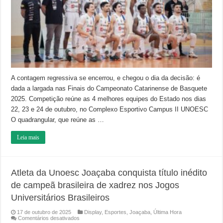
COMEÇA
NESTA
QUARTA,
EM
JOAÇABA
A contagem regressiva se encerrou, e chegou o dia da decisão: é
dada a largada nas Finais do Campeonato Catarinense de Basquete
2025. Competição reúne as 4 melhores equipes do Estado nos dias
22, 23 e 24 de outubro, no Complexo Esportivo Campus II UNOESC
O quadrangular, que reúne as …
Leia mais
Atleta da Unoesc Joaçaba conquista título inédito
de campeã brasileira de xadrez nos Jogos
Universitários Brasileiros
17 de outubro de 2025
Display
,
Esportes
,
Joaçaba
,
Última Hora
em
Comentários desativados