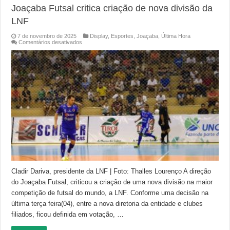
Joaçaba Futsal critica criação de nova divisão da
LNF
7 de novembro de 2025
Display
,
Esportes
,
Joaçaba
,
Última Hora
em
Comentários desativados
Joaçaba
Futsal
critica
criação
de
nova
divisão
da
LNF
Cladir Dariva, presidente da LNF | Foto: Thalles Lourenço A direção
do Joaçaba Futsal, criticou a criação de uma nova divisão na maior
competição de futsal do mundo, a LNF. Conforme uma decisão na
última terça feira(04), entre a nova diretoria da entidade e clubes
filiados, ficou definida em votação, …