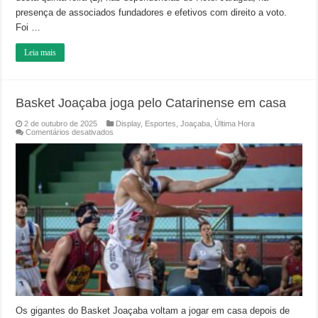
presença de associados fundadores e efetivos com direito a voto.
Foi …
Leia mais
Basket Joaçaba joga pelo Catarinense em casa
2 de outubro de 2025
Display
,
Esportes
,
Joaçaba
,
Última Hora
em
Comentários desativados
Basket
Joaçaba
joga
pelo
Catarinense
em
casa
Os gigantes do Basket Joaçaba voltam a jogar em casa depois de