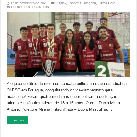
12 de novembro de 2025
Display
,
Esportes
,
Joaçaba
,
Última Hora
em
Comentários desativados
Tênis
de
Mesa
de
Joaçaba
brilha
na
OLESC
Estadual
A equipe de tênis de mesa de Joaçaba brilhou na etapa estadual da
OLESC em Brusque, conquistando o vice-campeonato geral
masculino! Foram quatro medalhas que refletiram a dedicação,
talento e união dos atletas de 13 a 16 anos: Ouro – Dupla Mista:
Antônio Poletto e Milena FritschPrata – Dupla Masculina: …
Leia mais