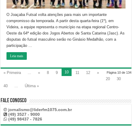
O Joaçaba Futsal volta atenções para mais um importante
compromisso da temporada. A partir desta quarta-feira (1º), em
Videira, a equipe representa o município na etapa regional Centro-
Oeste da 64ª edição dos Jogos Abertos de Santa Catarina (Jasc). As
disputas do futsal masculino serão no Ginásio Medalhão, com a
participação …
Leia mais
10
« Primeira
...
«
8
9
11
12
»
Página 10 de 134
20
30
40
...
Última »
Fale Conosco
jornalismo@liderfm1075.com.br
(49) 3527 - 9000
(49) 98437 - 7826