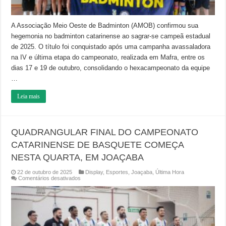
A Associação Meio Oeste de Badminton (AMOB) confirmou sua
hegemonia no badminton catarinense ao sagrar-se campeã estadual
de 2025. O título foi conquistado após uma campanha avassaladora
na IV e última etapa do campeonato, realizada em Mafra, entre os
dias 17 e 19 de outubro, consolidando o hexacampeonato da equipe
…
Leia mais
QUADRANGULAR FINAL DO CAMPEONATO
CATARINENSE DE BASQUETE COMEÇA
NESTA QUARTA, EM JOAÇABA
22 de outubro de 2025
Display
,
Esportes
,
Joaçaba
,
Última Hora
em
Comentários desativados
QUADRANGULAR
FINAL
DO
CAMPEONATO
CATARINENSE
DE
BASQUETE