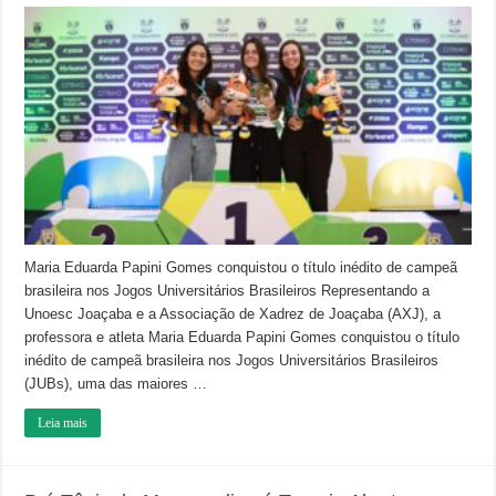
Atleta
da
Unoesc
Joaçaba
conquista
título
inédito
de
campeã
brasileira
de
xadrez
nos
Jogos
Universitários
Brasileiros
Maria Eduarda Papini Gomes conquistou o título inédito de campeã
brasileira nos Jogos Universitários Brasileiros Representando a
Unoesc Joaçaba e a Associação de Xadrez de Joaçaba (AXJ), a
professora e atleta Maria Eduarda Papini Gomes conquistou o título
inédito de campeã brasileira nos Jogos Universitários Brasileiros
(JUBs), uma das maiores …
Leia mais