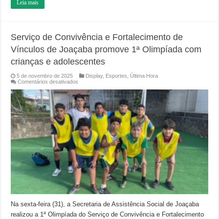
Leia mais
Serviço de Convivência e Fortalecimento de
Vínculos de Joaçaba promove 1ª Olimpíada com
crianças e adolescentes
5 de novembro de 2025
Display
,
Esportes
,
Última Hora
em
Comentários desativados
Serviço
de
Convivência
e
Fortalecimento
de
Vínculos
de
Joaçaba
promove
1ª
Olimpíada
com
crianças
e
adolescentes
Na sexta-feira (31), a Secretaria de Assistência Social de Joaçaba
realizou a 1ª Olimpíada do Serviço de Convivência e Fortalecimento