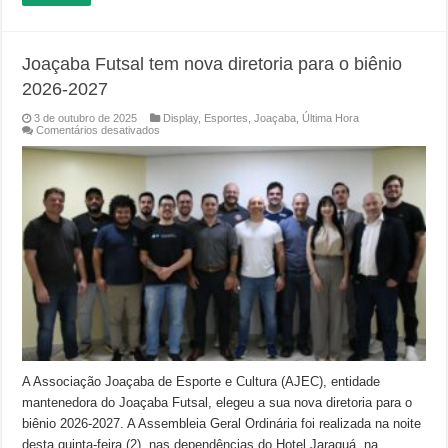
Joaçaba Futsal tem nova diretoria para o biênio
2026-2027
3 de outubro de 2025
Display
,
Esportes
,
Joaçaba
,
Última Hora
em
Comentários desativados
Joaçaba
Futsal
tem
nova
diretoria
para
o
biênio
2026-
2027
A Associação Joaçaba de Esporte e Cultura (AJEC), entidade
mantenedora do Joaçaba Futsal, elegeu a sua nova diretoria para o
biênio 2026-2027. A Assembleia Geral Ordinária foi realizada na noite
desta quinta-feira (2), nas dependências do Hotel Jaraguá, na