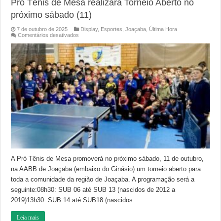
Pró Tênis de Mesa realizará Torneio Aberto no
próximo sábado (11)
7 de outubro de 2025
Display
,
Esportes
,
Joaçaba
,
Última Hora
em
Comentários desativados
Pró
Tênis
de
Mesa
realizará
Torneio
Aberto
no
próximo
sábado
(11)
A Pró Tênis de Mesa promoverá no próximo sábado, 11 de outubro,
na AABB de Joaçaba (embaixo do Ginásio) um torneio aberto para
toda a comunidade da região de Joaçaba. A programação será a
seguinte:08h30: SUB 06 até SUB 13 (nascidos de 2012 a
2019)13h30: SUB 14 até SUB18 (nascidos …
Leia mais