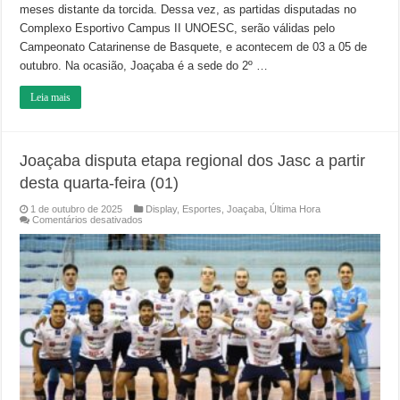
meses distante da torcida. Dessa vez, as partidas disputadas no
Complexo Esportivo Campus II UNOESC, serão válidas pelo
Campeonato Catarinense de Basquete, e acontecem de 03 a 05 de
outubro. Na ocasião, Joaçaba é a sede do 2º …
Leia mais
Joaçaba disputa etapa regional dos Jasc a partir
desta quarta-feira (01)
1 de outubro de 2025
Display
,
Esportes
,
Joaçaba
,
Última Hora
em
Comentários desativados
Joaçaba
disputa
etapa
regional
dos
Jasc
a
partir
desta
quarta-
feira
(01)