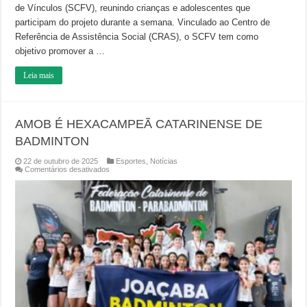
de Vínculos (SCFV), reunindo crianças e adolescentes que
participam do projeto durante a semana. Vinculado ao Centro de
Referência de Assistência Social (CRAS), o SCFV tem como
objetivo promover a …
Leia mais
AMOB É HEXACAMPEÃ CATARINENSE DE
BADMINTON
22 de outubro de 2025
Esportes
,
Notícias
em
Comentários desativados
AMOB
É
HEXACAMPEÃ
CATARINENSE
DE
BADMINTON