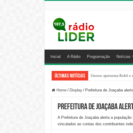
Inicial
A Rádio
Programação
Notícias
Últimas Notícias
Unoesc apresenta Robô e a
Família venezuelana perco
Home
/
Display
/
Prefeitura de Joaçaba alerta
Prefeitura de Joaçaba aler
A Prefeitura de Joaçaba alerta a população
vinculados as contas dos contribuintes ind