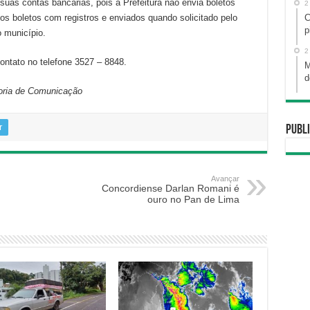
suas contas bancárias, pois a Prefeitura não envia boletos
2
os boletos com registros e enviados quando solicitado pelo
C
p
o município.
2
ontato no telefone 3527 – 8848.
M
d
soria de Comunicação
r
Publi
Avançar
Concordiense Darlan Romani é
ouro no Pan de Lima