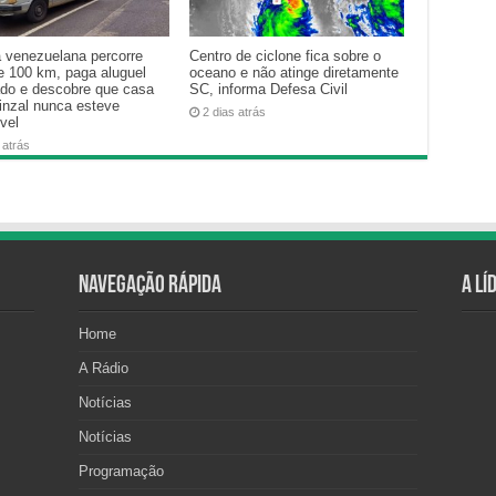
a venezuelana percorre
Centro de ciclone fica sobre o
e 100 km, paga aluguel
oceano e não atinge diretamente
ado e descobre que casa
SC, informa Defesa Civil
inzal nunca esteve
2 dias atrás
vel
 atrás
Navegação Rápida
A Lí
Home
A Rádio
Notícias
Notícias
Programação