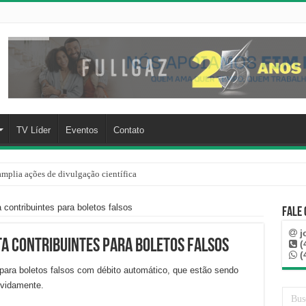
TV Líder
Eventos
Contato
mplia ações de divulgação científica
rre mais de 100 km, paga aluguel adiantado e descobre que casa de Capinzal nunca
 contribuintes para boletos falsos
Fale
j
ta contribuintes para boletos falsos
(
(
 para boletos falsos com débito automático, que estão sendo
evidamente.