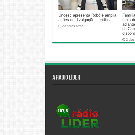
Unoesc apresenta Robô e amplia
Famíli
ações de divulgação científica
mais d
adiant
20 horas atrás
de Cap
disponí
2 dias
A Rádio Líder