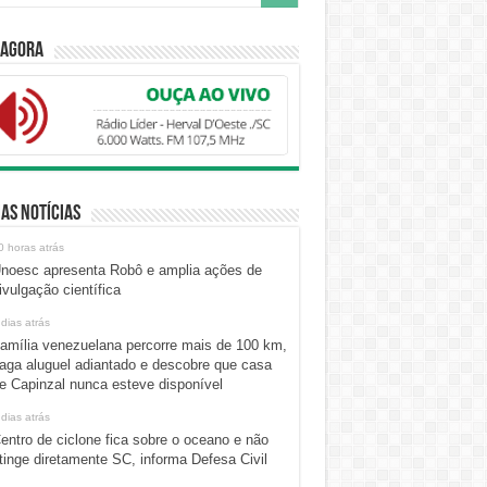
 Agora
as Notícias
0 horas atrás
noesc apresenta Robô e amplia ações de
ivulgação científica
 dias atrás
amília venezuelana percorre mais de 100 km,
aga aluguel adiantado e descobre que casa
e Capinzal nunca esteve disponível
 dias atrás
entro de ciclone fica sobre o oceano e não
tinge diretamente SC, informa Defesa Civil