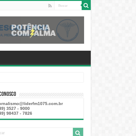
 esteve disponível
 Conosco
ornalismo@liderfm1075.com.br
49) 3527 - 9000
49) 98437 - 7826