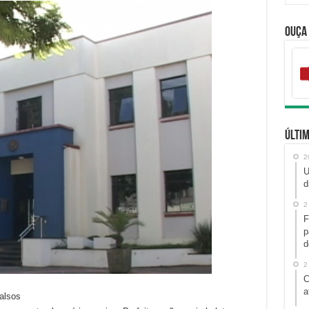
Ouça
Últim
2
U
d
2
F
p
d
2
C
a
falsos