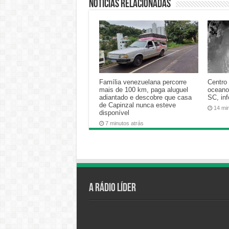
Notícias relacionadas
Família venezuelana percorre
Centro 
mais de 100 km, paga aluguel
oceano
adiantado e descobre que casa
SC, in
de Capinzal nunca esteve
14 mi
disponível
7 minutos atrás
A Rádio Líder