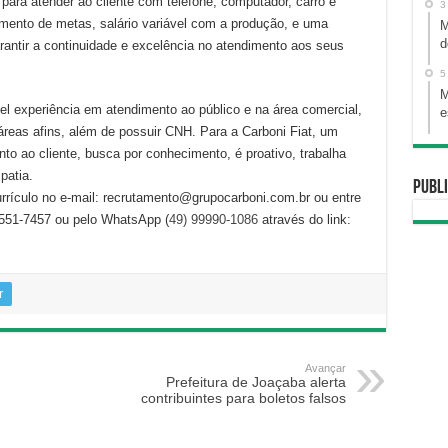
 para atender ao cliente com telefone, computador, carro e
3
imento de metas, salário variável com a produção, e uma
M
d
antir a continuidade e excelência no atendimento aos seus
5
M
l experiência em atendimento ao público e na área comercial,
e
reas afins, além de possuir CNH. Para a Carboni Fiat, um
o ao cliente, busca por conhecimento, é proativo, trabalha
patia.
Publi
rrículo no e-mail: recrutamento@grupocarboni.com.br ou entre
3551-7457 ou pelo WhatsApp (
49) 99990-1086
através do link:
r
Avançar
Prefeitura de Joaçaba alerta
contribuintes para boletos falsos