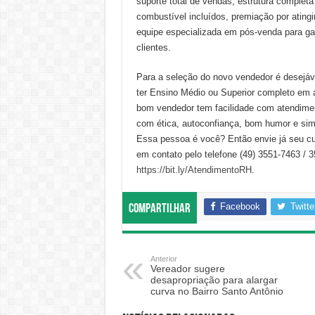
suporte total de vendas, estrutura completa
combustível incluídos, premiação por ating
equipe especializada em pós-venda para gar
clientes.
Para a seleção do novo vendedor é desejáve
ter Ensino Médio ou Superior completo em á
bom vendedor tem facilidade com atendiment
com ética, autoconfiança, bom humor e sim
Essa pessoa é você? Então envie já seu cu
em contato pelo telefone (49) 3551-7463 / 
https://bit.ly/AtendimentoRH
.
Facebook
Twitte
Compartilhar
Anterior
Vereador sugere
desapropriação para alargar
curva no Bairro Santo Antônio