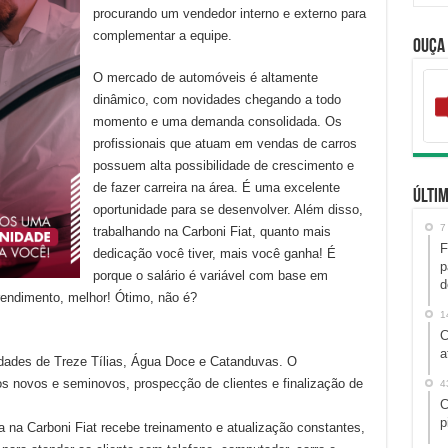
procurando um vendedor interno e externo para
complementar a equipe.
Ouça
O mercado de automóveis é altamente
dinâmico, com novidades chegando a todo
momento e uma demanda consolidada. Os
profissionais que atuam em vendas de carros
possuem alta possibilidade de crescimento e
de fazer carreira na área. É uma excelente
Últim
oportunidade para se desenvolver. Além disso,
7
trabalhando na Carboni Fiat, quanto mais
F
dedicação você tiver, mais você ganha! É
p
porque o salário é variável com base em
d
endimento, melhor! Ótimo, não é?
1
C
a
dades de Treze Tílias, Água Doce e Catanduvas. O
os novos e seminovos, prospecção de clientes e finalização de
4
C
p
 na Carboni Fiat recebe treinamento e atualização constantes,