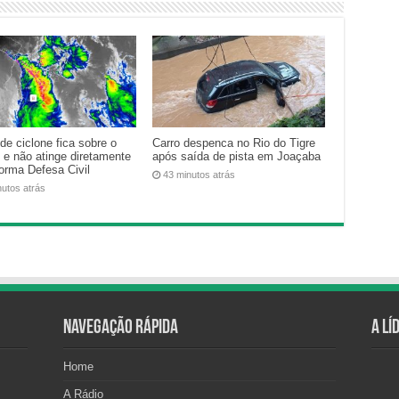
de ciclone fica sobre o
Carro despenca no Rio do Tigre
 e não atinge diretamente
após saída de pista em Joaçaba
forma Defesa Civil
43 minutos atrás
nutos atrás
Navegação Rápida
A Lí
Home
A Rádio