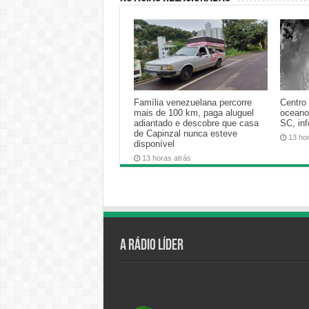
Família venezuelana percorre
Centro 
mais de 100 km, paga aluguel
oceano
adiantado e descobre que casa
SC, in
de Capinzal nunca esteve
13 ho
disponível
13 horas atrás
A Rádio Líder