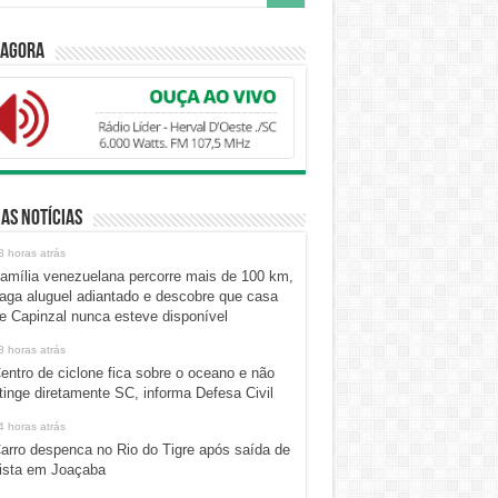
 Agora
as Notícias
3 horas atrás
amília venezuelana percorre mais de 100 km,
aga aluguel adiantado e descobre que casa
e Capinzal nunca esteve disponível
3 horas atrás
entro de ciclone fica sobre o oceano e não
tinge diretamente SC, informa Defesa Civil
4 horas atrás
arro despenca no Rio do Tigre após saída de
ista em Joaçaba