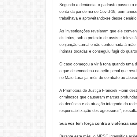
Segundo a denúncia, o padrasto passou a 
conta da pandemia de Covid-19, permanec
trabalhava e aproveitando-se desse cenário 
As investigações revelaram que ele conve
distintos, sob o pretexto de assistir televis
conjunção carnal e não contou nada à mãe 
íntimas tocadas e conseguiu fugir do quart
O caso começou a vir à tona quando uma das
o que desencadeou na ação penal que resul
no Maio Laranja, mês de combate ao abuso 
A Promotora de Justiça Francieli Fiorin de
criminosos que causaram marcas profundas
da denúncia e da atuação integrada da rede 
responsabilização dos agressores”, ressalt
Sua voz tem força contra a violência se
Durante este mês, o MPSC intensifica açõe