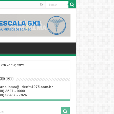
 esteve disponível
 Conosco
ornalismo@liderfm1075.com.br
49) 3527 - 9000
49) 98437 - 7826