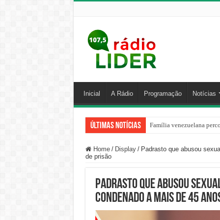
Inicial
A Rádio
Programação
Notícias
Últimas Notícias
Família venezuelana perco
Home
/
Display
/
Padrasto que abusou sexua
de prisão
Padrasto que abusou sexual
condenado a mais de 45 anos