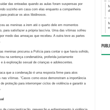
1
cuidar das enteadas quando as aulas foram suspensas por
M
endo sozinho em casa com elas enquanto a companheira
d
para praticar os atos libidinosos.
1
M
nceu as meninas a irem até o quarto dele em momentos
e
ão, para satisfazer a própria lascívia. Uma das vítimas sofreu
por medo das ameaças que recebeu. A outra teve as partes
o.
Publi
 meninas procurou a Polícia para contar o que havia sofrido,
tou na sentença condenatória, proferida justamente
e à exploração sexual de crianças e adolescentes.
staca que a condenação é uma resposta firme para atos
 nas vítimas. “Casos como esse demonstram a importância
de proteção para interromper ciclos de violência e garantir a
a.
xual
s de conscientização, prevenção e enfrentamento à violência