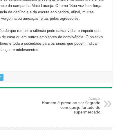
 meio da campanha Maio Laranja. O tema “Sua voz tem força
ância da denúncia e da escuta acolhedora, afinal, muitas
 vergonha ou ameaças feitas pelos agressores.
o de que romper o silêncio pode salvar vidas e impedir que
o de casa ou em outros ambientes de convivência. O objetivo
ores e toda a sociedade para os sinais que podem indicar
crianças e adolescentes.
r
Avançar
Homem é preso ao ser flagrado
com queijo furtado de
supermercado