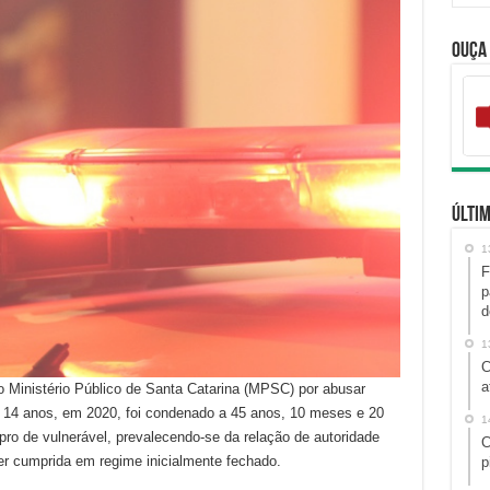
Ouça
Últim
1
F
p
d
1
C
a
Ministério Público de Santa Catarina (MPSC) por abusar
14 anos, em 2020, foi condenado a 45 anos, 10 meses e 20
1
upro de vulnerável, prevalecendo-se da relação de autoridade
C
er cumprida em regime inicialmente fechado.
p