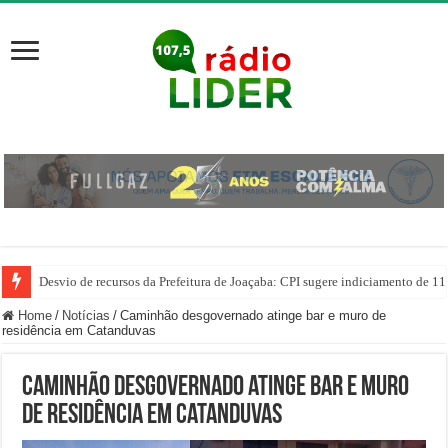
Desvio de recursos da Prefeitura de Joaçaba: CPI sugere indiciamento de 11
PM prende homem por agredir companheira e apreende quase 1 kg de drogas
Home
/
Notícias
/
Caminhão desgovernado atinge bar e muro de
residência em Catanduvas
Caminhão desgovernado atinge bar e muro
de residência em Catanduvas