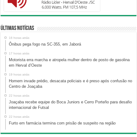
Últimas Notícias
16 horas atrás
Ônibus pega fogo na SC-355, em Jaborá
17 horas atrás
Motorista erra marcha e atropela mulher dentro de posto de gasolina
em Herval d’Oeste
19 horas atrás
Homem invade prédio, desacata policiais e é preso após confusão no
Centro de Joaçaba
22 horas atrás
Joaçaba recebe equipe do Boca Juniors e Cerro Porteño para desafio
internacional de Futsal
22 horas atrás
Furto em farmácia termina com prisão de suspeito na região