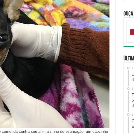
Ouça
Últim
1
U
d
1
F
p
d
1
C
a
e cometida contra seu animalzinho de estimação, um cãozinho