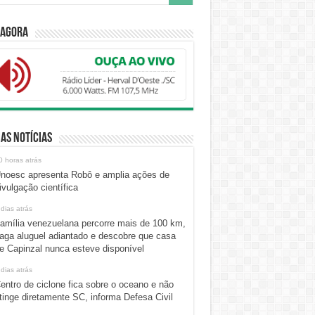
 Agora
as Notícias
0 horas atrás
noesc apresenta Robô e amplia ações de
ivulgação científica
 dias atrás
amília venezuelana percorre mais de 100 km,
aga aluguel adiantado e descobre que casa
e Capinzal nunca esteve disponível
 dias atrás
entro de ciclone fica sobre o oceano e não
tinge diretamente SC, informa Defesa Civil