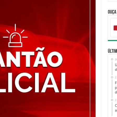
Ouça
Últim
2
U
d
2
F
p
d
2
C
a