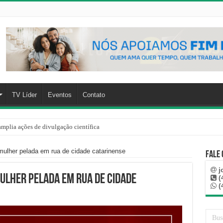
TV Líder
Eventos
Contato
mplia ações de divulgação científica
ulher pelada em rua de cidade catarinense
Fale
j
lher pelada em rua de cidade
(
(