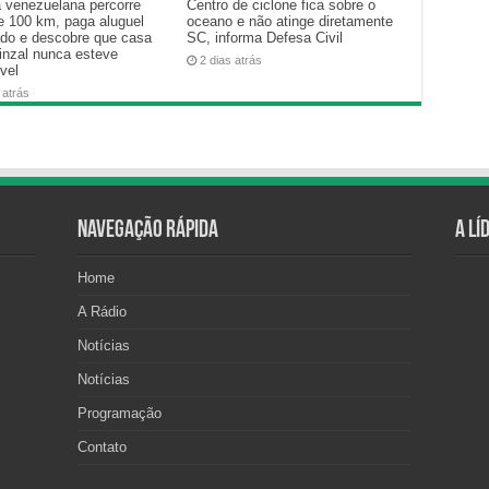
a venezuelana percorre
Centro de ciclone fica sobre o
e 100 km, paga aluguel
oceano e não atinge diretamente
ado e descobre que casa
SC, informa Defesa Civil
inzal nunca esteve
2 dias atrás
vel
 atrás
Navegação Rápida
A Lí
Home
A Rádio
Notícias
Notícias
Programação
Contato