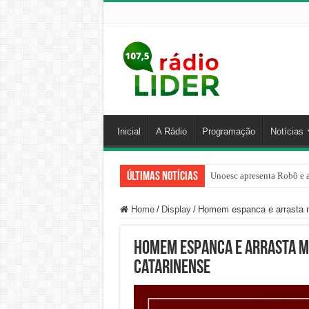
Inicial
A Rádio
Programação
Notícias
Últimas Notícias
Unoesc apresenta Robô e a
Home
/
Display
/
Homem espanca e arrasta m
Homem espanca e arrasta mu
catarinense