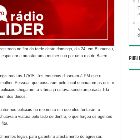
2
C
p
2
M
d
egistrado no fim da tarde deste domingo, dia 24, em Blumenau,
 espancar e arrastar uma mulher nua por uma rua do Bairro
Publi
.
oi registrada às 17h15. Testemunhas disseram à PM que o
na mulher. Pessoas que passaram pelo local separaram os dois e
oliciais chegaram, a vítima já estava sendo amparada. Ela
 um dos dedos.
bater nos policiais no momento em que eles tentaram o
hutava a viatura pelo lado de dentro, o que forçou os agentes
fita.
dimentos legais para garantir o afastamento do agressor.