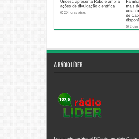
Unoesc apresenta Robô e amplia
Famíli
ações de divulgação científica
mais d
adiant
20 horas atrás
de Cap
disponí
2 dias
A Rádio Líder
Localizada em Herval D'Oeste, no Meio Oeste