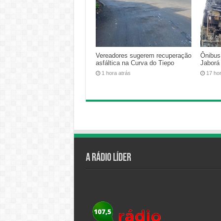
Vereadores sugerem recuperação
Ônibus
asfáltica na Curva do Tiepo
Jaborá
1 hora atrás
17 ho
A Rádio Líder