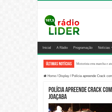
Inicial
A Rádio
Programação
Notícias
Últimas Notícias
Motorista erra marcha e at
Home
/
Display
/
Polícia apreende Crack co
Polícia apreende Crack com
Joaçaba