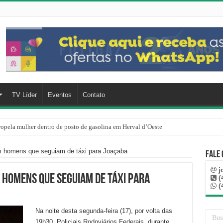
TV Líder
Eventos
Contato
ropela mulher dentro de posto de gasolina em Herval d’Oeste
m homens que seguiam de táxi para Joaçaba
Fale
j
 homens que seguiam de táxi para
(
(
Na noite desta segunda-feira (17), por volta das
19h30, Policiais Rodoviários Federais, durante