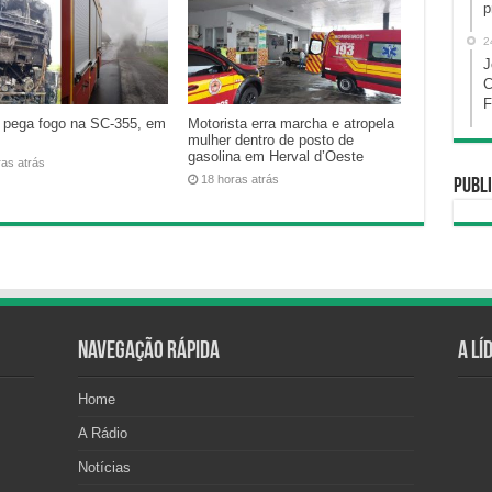
p
2
J
C
F
 pega fogo na SC-355, em
Motorista erra marcha e atropela
mulher dentro de posto de
gasolina em Herval d’Oeste
ras atrás
18 horas atrás
Publi
Navegação Rápida
A Lí
Home
A Rádio
Notícias