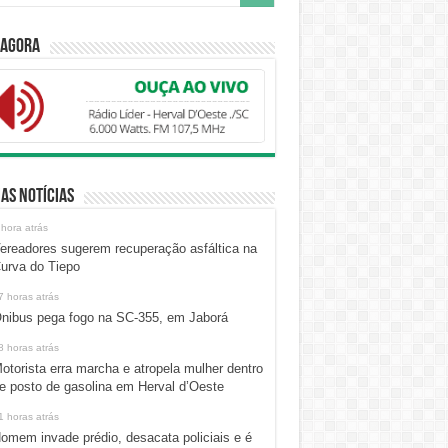
 Agora
as Notícias
 hora atrás
ereadores sugerem recuperação asfáltica na
urva do Tiepo
7 horas atrás
nibus pega fogo na SC-355, em Jaborá
8 horas atrás
otorista erra marcha e atropela mulher dentro
e posto de gasolina em Herval d’Oeste
1 horas atrás
omem invade prédio, desacata policiais e é