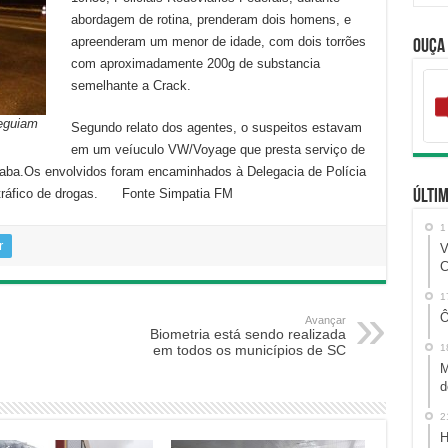
abordagem de rotina, prenderam dois homens, e
apreenderam um menor de idade, com dois torrões
Ouça
com aproximadamente 200g de substancia
semelhante a Crack.
eguiam
Segundo relato dos agentes, o suspeitos estavam
em um veíuculo VW/Voyage que presta serviço de
ba.Os envolvidos foram encaminhados à Delegacia de Polícia
tráfico de drogas. Fonte Simpatia FM
Últim
1
r
V
C
1
Ô
Avançar
Biometria está sendo realizada
em todos os municípios de SC
1
M
d
2
H