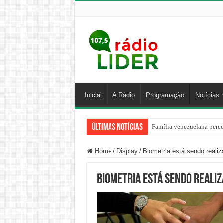
Inicial
A Rádio
Programação
Notícias
Últimas Notícias
Família venezuelana perco
Centro de ciclone fica sob
Home
/
Display
/
Biometria está sendo reali
Biometria está sendo realiz