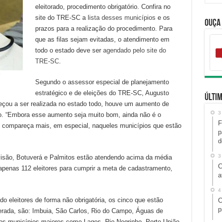
eleitorado, procedimento obrigatório. Confira no
site do TRE-SC a
lista desses municípios
e os
Ouça
prazos para a realização do procedimento. Para
que as filas sejam evitadas, o atendimento em
todo o estado deve ser
agendado pelo site do
TRE-SC
.
s
Segundo o assessor especial de planejamento
estratégico e de eleições do TRE-SC, Augusto
Últim
çou a ser realizada no estado todo, houve um aumento de
3
o. “Embora esse aumento seja muito bom, ainda não é o
F
do compareça mais, em especial, naqueles municípios que estão
p
d
3
isão, Botuverá e Palmitos estão atendendo acima da média
C
apenas 112 eleitores para cumprir a meta de cadastramento,
a
4
o eleitores de forma não obrigatória, os cinco que estão
C
p
rada, são: Imbuia, São Carlos, Rio do Campo, Águas de
ros municípios maiores como Lages, Rio Negrinho, Porto União,