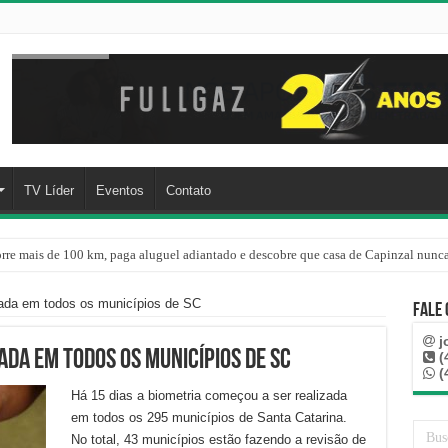
TV Líder
Eventos
Contato
rre mais de 100 km, paga aluguel adiantado e descobre que casa de Capinzal nunca
re o oceano e não atinge diretamente SC, informa Defesa Civil
zada em todos os municípios de SC
Fale
j
ada em todos os municípios de SC
(
(
Há 15 dias a biometria começou a ser realizada
em todos os 295 municípios de Santa Catarina.
No total, 43 municípios estão fazendo a revisão de