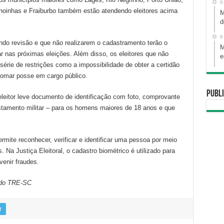
6
noinhas e Fraiburbo também estão atendendo eleitores acima
M
d
8
ndo revisão e que não realizarem o cadastramento terão o
M
tar nas próximas eleições. Além disso, os eleitores que não
e
érie de restrições como a impossibilidade de obter a certidão
 tomar posse em cargo público.
Publi
eleitor leve documento de identificação com foto, comprovante
stamento militar – para os homens maiores de 18 anos e que
mite reconhecer, verificar e identificar uma pessoa por meio
 Na Justiça Eleitoral, o cadastro biométrico é utilizado para
venir fraudes.
 do TRE-SC
r