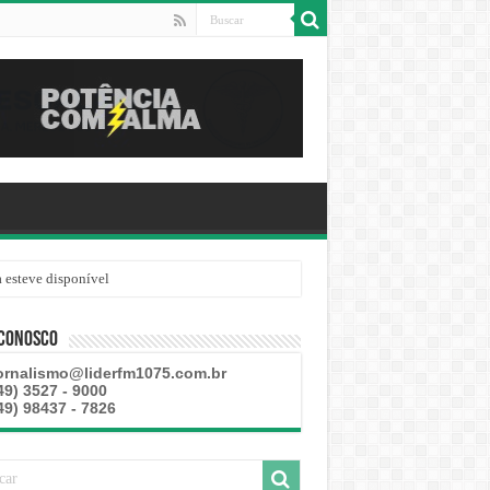
 esteve disponível
 Conosco
ornalismo@liderfm1075.com.br
49) 3527 - 9000
49) 98437 - 7826