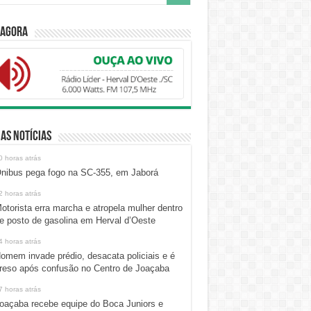
 Agora
as Notícias
0 horas atrás
nibus pega fogo na SC-355, em Jaborá
2 horas atrás
otorista erra marcha e atropela mulher dentro
e posto de gasolina em Herval d’Oeste
4 horas atrás
omem invade prédio, desacata policiais e é
reso após confusão no Centro de Joaçaba
7 horas atrás
oaçaba recebe equipe do Boca Juniors e