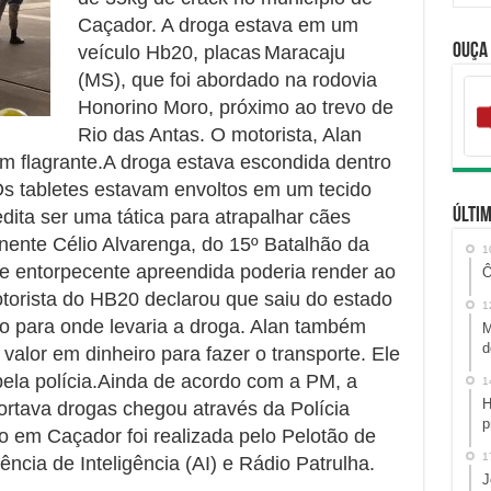
Caçador. A droga estava em um
Ouça
veículo Hb20, placas
Maracaju
(MS), que foi abordado na rodovia
Honorino Moro, próximo ao trevo de
Rio das Antas. O motorista, Alan
em flagrante.A droga estava escondida dentro
 Os tabletes estavam envoltos em um tecido
Últim
dita ser uma tática para atrapalhar cães
nente Célio Alvarenga, do 15º Batalhão da
1
e entorpecente apreendida poderia render ao
Ô
otorista do HB20 declarou que saiu do estado
1
o para onde levaria a droga. Alan também
M
d
alor em dinheiro para fazer o transporte. Ele
ela polícia.Ainda de acordo com a PM, a
1
H
rtava drogas chegou através da Polícia
p
o em Caçador foi realizada pelo Pelotão de
1
ncia de Inteligência (AI) e Rádio Patrulha.
J