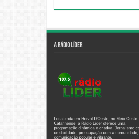
A Rádio Líder
Localizada em Herval D'Oeste, no Meio Oeste
Catarinense, a Rádio Líder oferece uma
programação dinâmica e criativa. Jornalismo 
credibilidade, preocupação com a comunidade,
comunicação popular e vibrante.