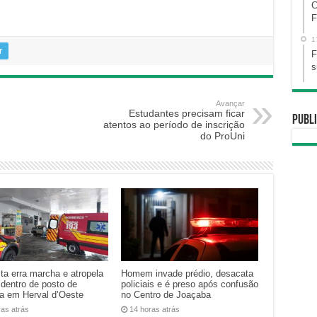
C
F
1
r
F
s
Avançar
Estudantes precisam ficar
Publi
atentos ao período de inscrição
do ProUni
ta erra marcha e atropela
Homem invade prédio, desacata
 dentro de posto de
policiais e é preso após confusão
na em Herval d’Oeste
no Centro de Joaçaba
ras atrás
14 horas atrás