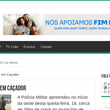
TV Líder
Eventos
Contato
55, em Jaborá
k em Caçador
Fale
j
 em Caçador
(
(
A Polícia Militar apreendeu no início
da tarde desta quinta-feira, 18, cerca
de 35kg de crack no município de