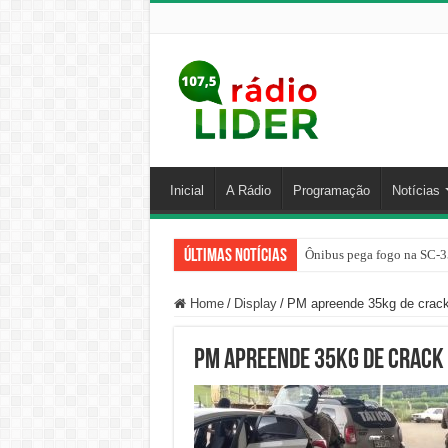
Inicial
A Rádio
Programação
Notícias
Últimas Notícias
Ônibus pega fogo na SC-3
Home
/
Display
/
PM apreende 35kg de crac
PM apreende 35kg de crack