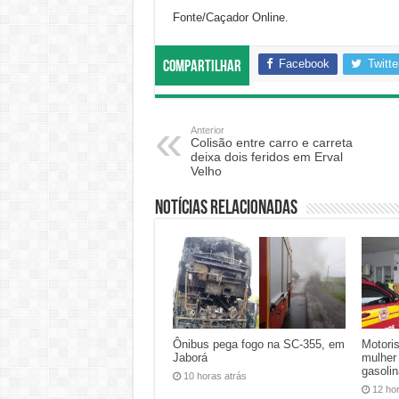
Fonte/Caçador Online.
Facebook
Twitte
Compartilhar
Anterior
Colisão entre carro e carreta
deixa dois feridos em Erval
Velho
Notícias relacionadas
Ônibus pega fogo na SC-355, em
Motoris
Jaborá
mulher
gasoli
10 horas atrás
12 ho