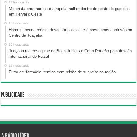
11 horas atrás
Motorista erra marcha e atropela mulher dentro de posto de gasolina
em Herval d’Oeste
14 horas atrás
Homem invade prédio, desacata policiais e é preso após confusão no
Centro de Joaçaba
16 horas atrás
Joaçaba recebe equipe do Boca Juniors e Cerro Porteño para desafio
internacional de Futsal
17 horas atrás
Furto em farmácia termina com prisão de suspeito na região
Publicidade
A Rádio Líder