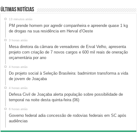
Últimas Notícias
13 minutos atrás
PM prende homem por agredir companheira e apreende quase 1 kg
de drogas na sua residência em Herval d’Oeste
3 horas atrás
Mesa diretora da câmara de vereadores de Erval Velho, apresenta
projeto com criação de 7 novos cargos e 600 mil reais de oneração
orçamentária por ano
4 horas atrás
Do projeto social à Seleção Brasileira: badminton transforma a vida
de jovem de Joaçaba
4 horas atrás
Defesa Civil de Joaçaba alerta população sobre possibilidade de
temporal na noite desta quinta-feira (06)
6 horas atrás
Governo federal adia concessão de rodovias federais em SC após
audiências