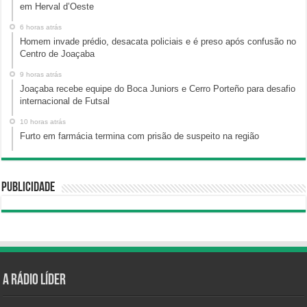
em Herval d’Oeste
6 horas atrás
Homem invade prédio, desacata policiais e é preso após confusão no
Centro de Joaçaba
9 horas atrás
Joaçaba recebe equipe do Boca Juniors e Cerro Porteño para desafio
internacional de Futsal
10 horas atrás
Furto em farmácia termina com prisão de suspeito na região
Publicidade
A Rádio Líder