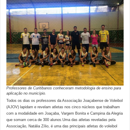
Professores de Curitibanos conheceram metodologia de ensino para
aplicação no município.
Todos os dias os professores da Associação Joaçabense de Voleibol
(AJOV) lapidam e revelam atletas nos cinco núcleos que trabalham
com a modalidade em Joaçaba, Vargem Bonita e Campina da Alegria
que somam cerca de 300 alunos.Uma das atletas reveladas pela
Associação, Natália Zílio, é uma das principais atletas do voleibol