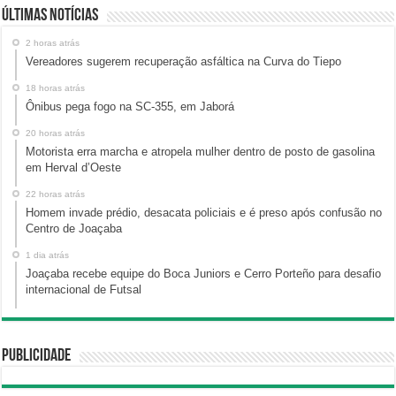
Últimas Notícias
2 horas atrás
Vereadores sugerem recuperação asfáltica na Curva do Tiepo
18 horas atrás
Ônibus pega fogo na SC-355, em Jaborá
20 horas atrás
Motorista erra marcha e atropela mulher dentro de posto de gasolina
em Herval d’Oeste
22 horas atrás
Homem invade prédio, desacata policiais e é preso após confusão no
Centro de Joaçaba
1 dia atrás
Joaçaba recebe equipe do Boca Juniors e Cerro Porteño para desafio
internacional de Futsal
Publicidade