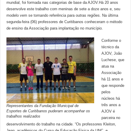
mundial, foi formada nas categorias de base da AJOV.Há 20 anos
desenvolve este trabalho com meninas de sete a doze anos e, seu
modelo vem se tornando referência para outras regiões. Na última
segunda-feira (06) professores de Curitibanos conheceram o método
de ensino da Associação para implantação no município.
Conforme o
técnico da
AJOV, João
Luchese, que
atua na
Associação
há 11 anos e
que responde
pelos
núcleos há
três anos a
Representantes da Fundação Municipal de
Esportes de Curitibanos puderam acompanhar os
AJOV é
trabalhos realizados
parceira no
desenvolvimento do trabalho na cidade. “Os professores Kleiton,
Jean, acadêmicos do Curso de Educação Física da UNC, e