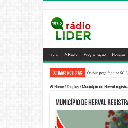
Inicial
A Rádio
Programação
Notícias
Últimas Notícias
Ônibus pega fogo na SC-3
Home
/
Display
/
Município de Herval registr
Município de Herval registr