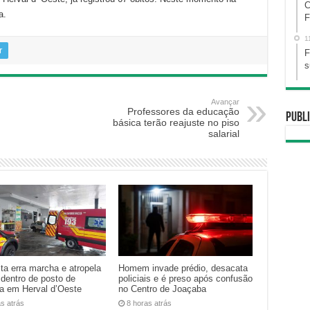
C
a.
F
1
r
F
s
Avançar
Professores da educação
Publi
básica terão reajuste no piso
salarial
ta erra marcha e atropela
Homem invade prédio, desacata
 dentro de posto de
policiais e é preso após confusão
na em Herval d’Oeste
no Centro de Joaçaba
as atrás
8 horas atrás