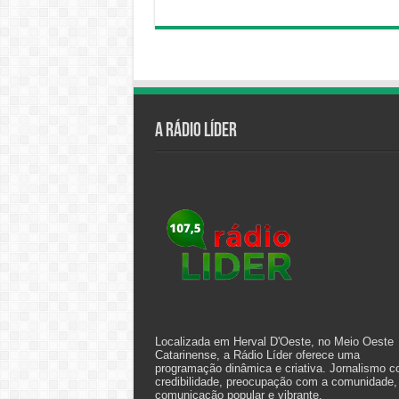
A Rádio Líder
Localizada em Herval D'Oeste, no Meio Oeste
Catarinense, a Rádio Líder oferece uma
programação dinâmica e criativa. Jornalismo 
credibilidade, preocupação com a comunidade,
comunicação popular e vibrante.