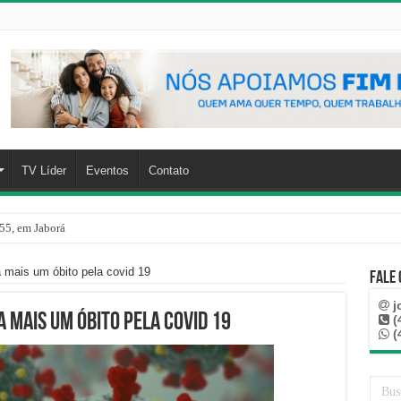
TV Líder
Eventos
Contato
55, em Jaborá
a mais um óbito pela covid 19
Fale
j
a mais um óbito pela covid 19
(
(