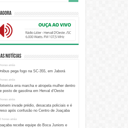
 Agora
as Notícias
 horas atrás
nibus pega fogo na SC-355, em Jaborá
 horas atrás
otorista erra marcha e atropela mulher dentro
e posto de gasolina em Herval d’Oeste
 horas atrás
omem invade prédio, desacata policiais e é
reso após confusão no Centro de Joaçaba
0 horas atrás
oaçaba recebe equipe do Boca Juniors e