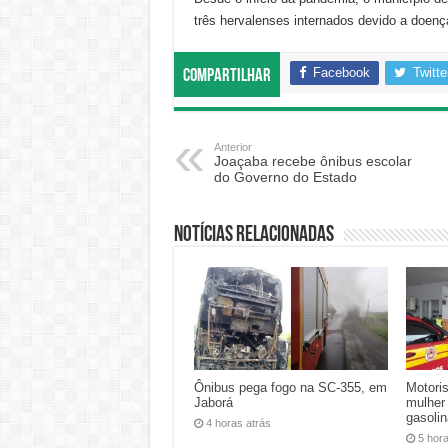
três hervalenses internados devido a doenç
Facebook
Twitte
Compartilhar
Anterior
Joaçaba recebe ônibus escolar
do Governo do Estado
Notícias relacionadas
Ônibus pega fogo na SC-355, em
Motoris
Jaborá
mulher
gasoli
4 horas atrás
5 hor