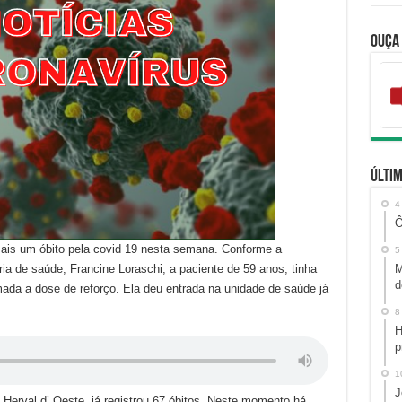
Ouça
Últim
4
Ô
mais um óbito pela covid 19 nesta semana. Conforme a
5
ia de saúde, Francine Loraschi, a paciente de 59 anos, tinha
M
d
ada a dose de reforço. Ela deu entrada na unidade de saúde já
8
H
p
1
J
 Herval d’ Oeste, já registrou 67 óbitos. Neste momento há