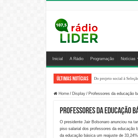
Inicial
A Rádio
Programação
Notícias
Últimas Notícias
Do projeto social à Seleçã
Home
/
Display
/
Professores da educação bás
Professores da educação bá
O presidente Jair Bolsonaro anunciou na tard
piso salarial dos professores da educação 
da educação básica um reajuste de 33,24% 