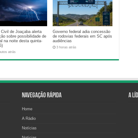
Civil de Joaçaba alerta
Governo federal adia concessão
ção sobre possibilidade de
de rodovias federais em SC após
l na noite desta quinta-
audiências
6)
3 horas atrás
nutos atrás
Navegação Rápida
A Lí
Home
A Rádio
Notícias
Notícias