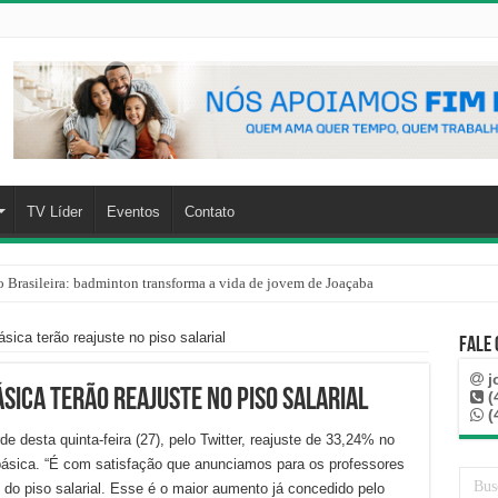
TV Líder
Eventos
Contato
o Brasileira: badminton transforma a vida de jovem de Joaçaba
ica terão reajuste no piso salarial
Fale
j
sica terão reajuste no piso salarial
(
(
e desta quinta-feira (27), pelo Twitter, reajuste de 33,24% no
básica. “É com satisfação que anunciamos para os professores
do piso salarial. Esse é o maior aumento já concedido pelo