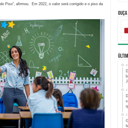
do Piso”, afirmou. Em 2022, o valor será corrigido e o piso da
Ouça
Últim
4
D
b
J
4
D
s
q
3
G
f