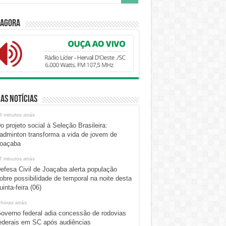
 Agora
as Notícias
3 minutos atrás
o projeto social à Seleção Brasileira:
adminton transforma a vida de jovem de
oaçaba
7 minutos atrás
efesa Civil de Joaçaba alerta população
obre possibilidade de temporal na noite desta
uinta-feira (06)
 horas atrás
overno federal adia concessão de rodovias
ederais em SC após audiências