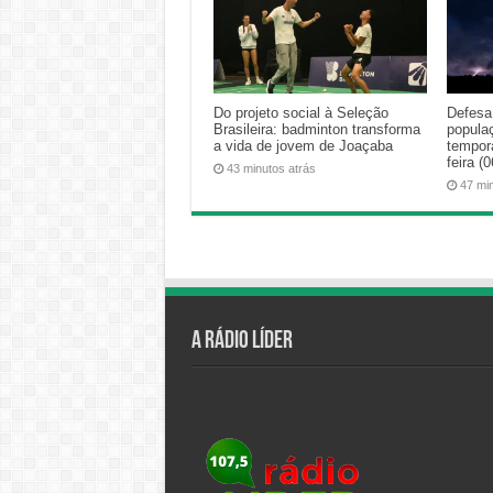
Do projeto social à Seleção
Defesa 
Brasileira: badminton transforma
popula
a vida de jovem de Joaçaba
tempora
feira (0
43 minutos atrás
47 mi
A Rádio Líder