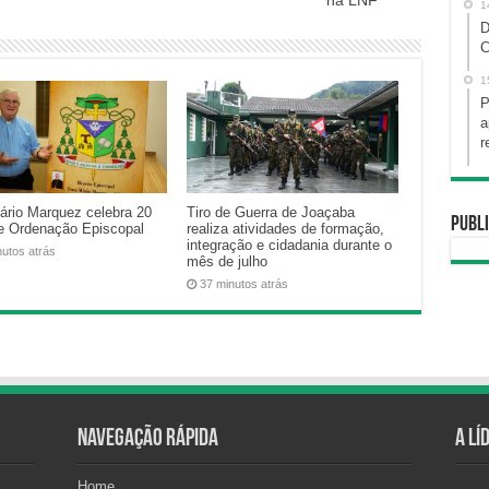
na LNF
1
D
C
1
P
a
r
rio Marquez celebra 20
Tiro de Guerra de Joaçaba
Publi
e Ordenação Episcopal
realiza atividades de formação,
integração e cidadania durante o
nutos atrás
mês de julho
37 minutos atrás
Navegação Rápida
A Lí
Home