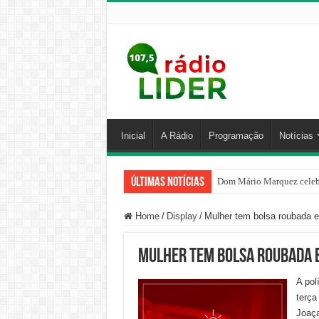
Inicial
A Rádio
Programação
Notícias
Últimas Notícias
Dom Mário Marquez celebr
Home
/
Display
/
Mulher tem bolsa roubada 
Mulher tem bolsa roubada e
A pol
terça
Joaç