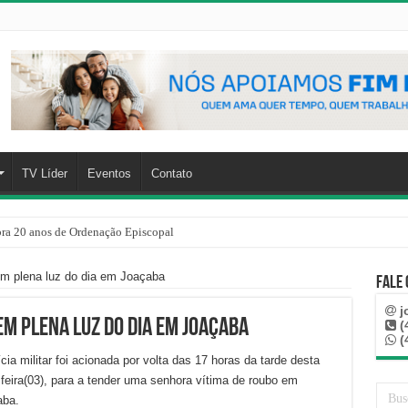
TV Líder
Eventos
Contato
a 20 anos de Ordenação Episcopal
em plena luz do dia em Joaçaba
Fale
j
m plena luz do dia em Joaçaba
(
(
ícia militar foi acionada por volta das 17 horas da tarde desta
 feira(03), para a tender uma senhora vítima de roubo em
aba.