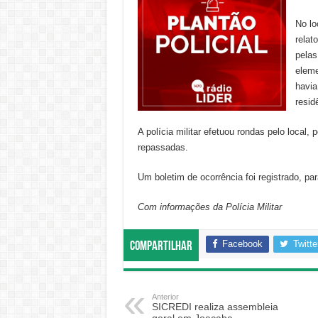
No lo
relat
pelas
eleme
havia
resid
A polícia militar efetuou rondas pelo local
repassadas.
Um boletim de ocorrência foi registrado, para
Com informações da Polícia Militar
Facebook
Twitte
Compartilhar
Anterior
SICREDI realiza assembleia