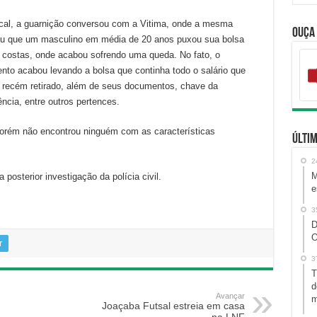
cal, a guarnição conversou com a Vitima, onde a mesma
Ouça
ou que um masculino em média de 20 anos puxou sua bolsa
 costas, onde acabou sofrendo uma queda. No fato, o
nto acabou levando a bolsa que continha todo o salário que
 recém retirado, além de seus documentos, chave da
ência, entre outros pertences.
, porém não encontrou ninguém com as características
Últim
2
M
 posterior investigação da polícia civil.
e
3
D
O
r
3
T
d
Avançar
m
Joaçaba Futsal estreia em casa