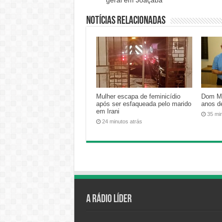
geral em Joaçaba
Notícias relacionadas
Mulher escapa de feminicídio
Dom Má
após ser esfaqueada pelo marido
anos d
em Irani
35 mi
24 minutos atrás
A Rádio Líder