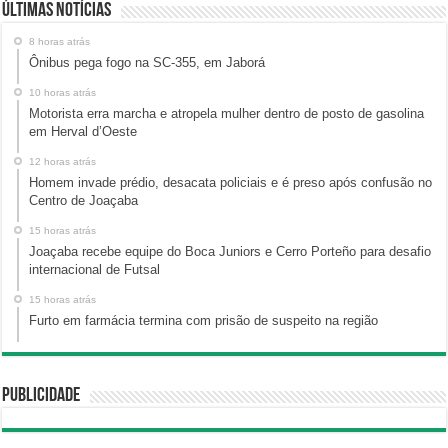
Últimas Notícias
8 horas atrás
Ônibus pega fogo na SC-355, em Jaborá
10 horas atrás
Motorista erra marcha e atropela mulher dentro de posto de gasolina
em Herval d’Oeste
12 horas atrás
Homem invade prédio, desacata policiais e é preso após confusão no
Centro de Joaçaba
15 horas atrás
Joaçaba recebe equipe do Boca Juniors e Cerro Porteño para desafio
internacional de Futsal
15 horas atrás
Furto em farmácia termina com prisão de suspeito na região
Publicidade