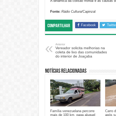
A dinâmica da colisão frontal e as causas d
Fonte:
R
ádio Cultura
/Capinzal
Facebook
Twitte
Compartilhar
Anterior
Vereador solicita melhorias na
coleta de lixo das comunidades
do interior de Joaçaba
Notícias relacionadas
Família venezuelana percorre
Carro 
mais de 100 km, paga aluguel
após s