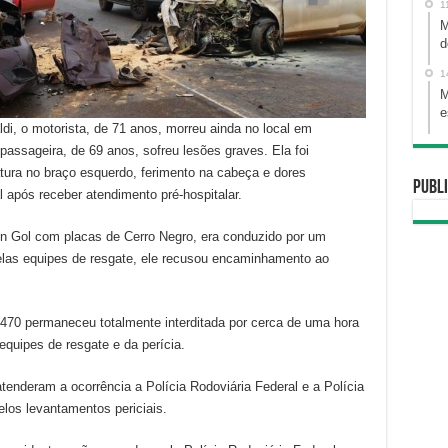
1
M
d
1
M
e
di, o motorista, de 71 anos, morreu ainda no local em
passageira, de 69 anos, sofreu lesões graves. Ela foi
tura no braço esquerdo, ferimento na cabeça e dores
Publi
após receber atendimento pré-hospitalar.
en Gol com placas de Cerro Negro, era conduzido por um
elas equipes de resgate, ele recusou encaminhamento ao
-470 permaneceu totalmente interditada por cerca de uma hora
equipes de resgate e da perícia.
nderam a ocorrência a Polícia Rodoviária Federal e a Polícia
elos levantamentos periciais.