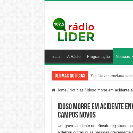
Inicial
A Rádio
Programação
Notícias
Últimas Notícias
Família venezuelana perco
Home
/
Notícias
/
Idoso morre em acidente 
Idoso morre em acidente en
Campos Novos
Um grave acidente de trânsito registrado n
e deixou outras duas pessoas gravemente f