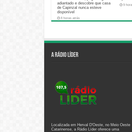
adiantado e descobre que casa
9 hor
de Capinzal nunca esteve
disponível
8 horas atrás
A Rádio Líder
Localizada em Herval D'Oeste, no Meio Oeste
Catarinense, a Rádio Líder oferece uma