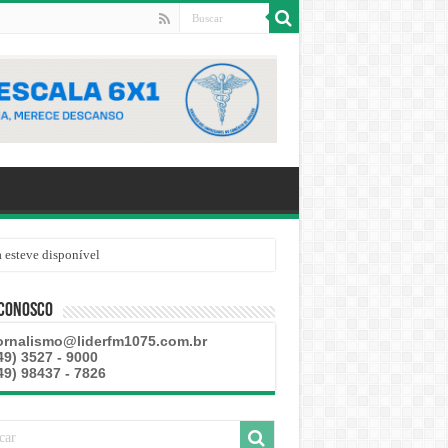
 esteve disponível
 Conosco
ornalismo@liderfm1075.com.br
49) 3527 - 9000
49) 98437 - 7826