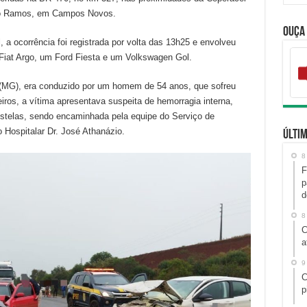
lso Ramos, em Campos Novos.
Ouça
 a ocorrência foi registrada por volta das 13h25 e envolveu
m Fiat Argo, um Ford Fiesta e um Volkswagen Gol.
 (MG), era conduzido por um homem de 54 anos, que sofreu
ros, a vítima apresentava suspeita de hemorragia interna,
costelas, sendo encaminhada pela equipe do Serviço de
Hospitalar Dr. José Athanázio.
Últim
8
F
p
d
8
C
a
9
C
p