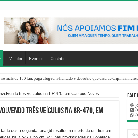
TV Líder
Eventos
Contato
rre mais de 100 km, paga aluguel adiantado e descobre que casa de Capinzal nunca
envolvendo três veículos na BR-470, em Campos Novos
Fale
j
volvendo três veículos na BR-470, em
(
(
a tarde desta segunda-feira (6) resultou na morte de um homem
eridas na BR-470, no km 327, nas proximidades da Coperacel