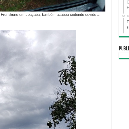
C
F
 Frei Bruno em Joaçaba, também acabou cedendo devido a
1
F
s
Publi