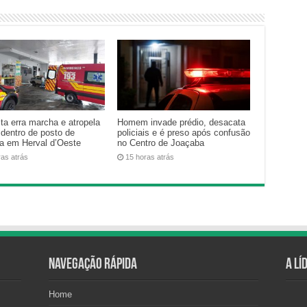
ta erra marcha e atropela
Homem invade prédio, desacata
 dentro de posto de
policiais e é preso após confusão
na em Herval d’Oeste
no Centro de Joaçaba
ras atrás
15 horas atrás
Navegação Rápida
A Lí
Home