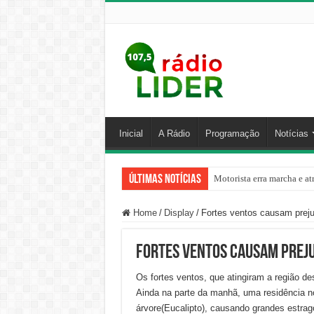
Inicial
A Rádio
Programação
Notícias
Últimas Notícias
Motorista erra marcha e at
Home
/
Display
/
Fortes ventos causam preju
Fortes ventos causam preju
Os fortes ventos, que atingiram a região d
Ainda na parte da manhã, uma residência no
árvore(Eucalipto), causando grandes estrag