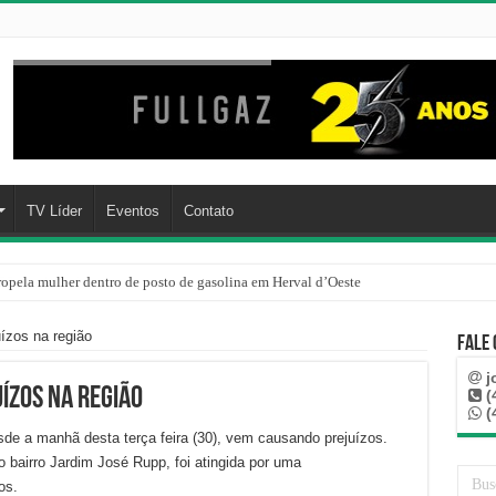
TV Líder
Eventos
Contato
ropela mulher dentro de posto de gasolina em Herval d’Oeste
ízos na região
Fale
j
ízos na região
(
(
esde a manhã desta terça feira (30), vem causando prejuízos.
 bairro Jardim José Rupp, foi atingida por uma
os.