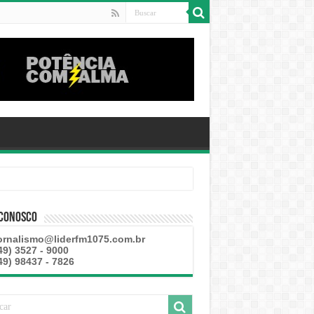
 Conosco
ornalismo@liderfm1075.com.br
49) 3527 - 9000
49) 98437 - 7826