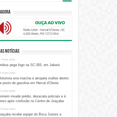
 Agora
as Notícias
1 horas atrás
nibus pega fogo na SC-355, em Jaborá
3 horas atrás
otorista erra marcha e atropela mulher dentro
e posto de gasolina em Herval d’Oeste
5 horas atrás
omem invade prédio, desacata policiais e é
reso após confusão no Centro de Joaçaba
8 horas atrás
oaçaba recebe equipe do Boca Juniors e