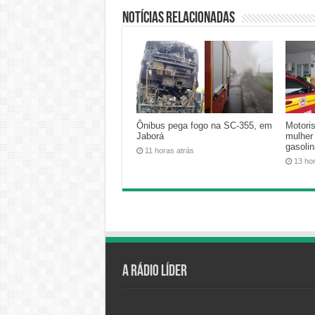
Notícias relacionadas
Ônibus pega fogo na SC-355, em
Motoris
Jaborá
mulher
gasoli
11 horas atrás
13 ho
A Rádio Líder