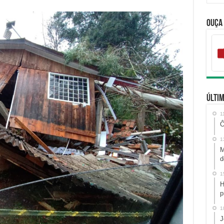
Ouça
Últim
1
Ô
1
M
d
1
H
p
1
J