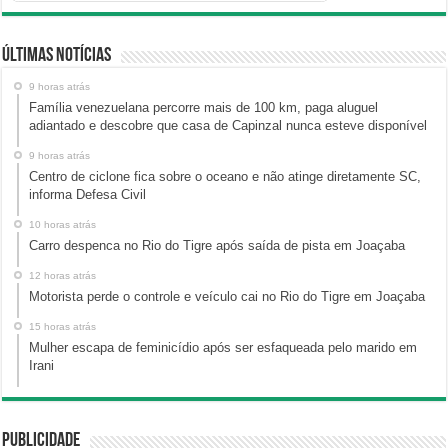
Últimas Notícias
9 horas atrás
Família venezuelana percorre mais de 100 km, paga aluguel
adiantado e descobre que casa de Capinzal nunca esteve disponível
9 horas atrás
Centro de ciclone fica sobre o oceano e não atinge diretamente SC,
informa Defesa Civil
10 horas atrás
Carro despenca no Rio do Tigre após saída de pista em Joaçaba
12 horas atrás
Motorista perde o controle e veículo cai no Rio do Tigre em Joaçaba
15 horas atrás
Mulher escapa de feminicídio após ser esfaqueada pelo marido em
Irani
Publicidade