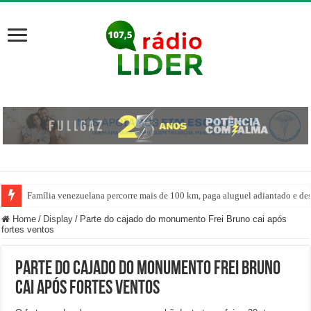
Família venezuelana percorre mais de 100 km, paga aluguel adiantado e de
Centro de ciclone fica sobre o oceano e não atinge diretamente SC, informa
Home
/
Display
/
Parte do cajado do monumento Frei Bruno cai após
fortes ventos
Parte do cajado do monumento Frei Bruno
cai após fortes ventos