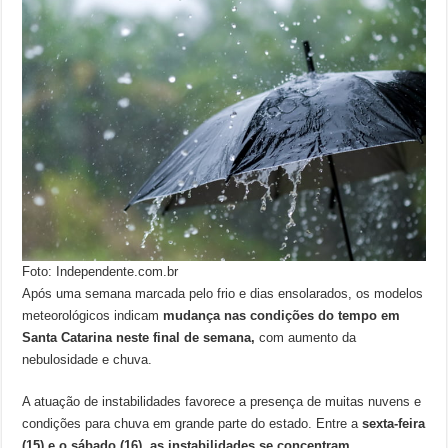
Foto: Independente.com.br
Após uma semana marcada pelo frio e dias ensolarados, os modelos
meteorológicos indicam
mudança nas condições do tempo em
Santa Catarina neste final de semana,
com aumento da
nebulosidade e chuva.
A atuação de instabilidades favorece a presença de muitas nuvens e
condições para chuva em grande parte do estado. Entre a
sexta-feira
(15) e o sábado (16), as instabilidades se concentram