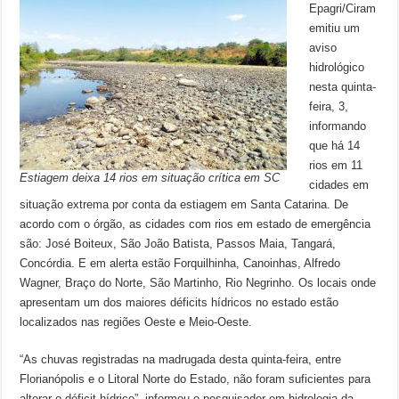
Epagri/Ciram
emitiu um
aviso
hidrológico
nesta quinta-
feira, 3,
informando
que há 14
rios em 11
Estiagem deixa 14 rios em situação crítica em SC
cidades em
situação extrema por conta da estiagem em Santa Catarina. De
acordo com o órgão, as cidades com rios em estado de emergência
são: José Boiteux, São João Batista, Passos Maia, Tangará,
Concórdia. E em alerta estão Forquilhinha, Canoinhas, Alfredo
Wagner, Braço do Norte, São Martinho, Rio Negrinho. Os locais onde
apresentam um dos maiores déficits hídricos no estado estão
localizados nas regiões Oeste e Meio-Oeste.
“As chuvas registradas na madrugada desta quinta-feira, entre
Florianópolis e o Litoral Norte do Estado, não foram suficientes para
alterar o déficit hídrico”, informou o pesquisador em hidrologia da