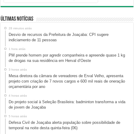
Últimas Notícias
28 minutos atrás
Desvio de recursos da Prefeitura de Joaçaba: CPI sugere
indiciamento de 11 pessoas
1 hora atrás
PM prende homem por agredir companheira e apreende quase 1 kg
de drogas na sua residência em Herval d’Oeste
3 horas atrás
Mesa diretora da câmara de vereadores de Erval Velho, apresenta
projeto com criação de 7 novos cargos e 600 mil reais de oneração
orçamentária por ano
4 horas atrás
Do projeto social à Seleção Brasileira: badminton transforma a vida
de jovem de Joaçaba
5 horas atrás
Defesa Civil de Joaçaba alerta população sobre possibilidade de
temporal na noite desta quinta-feira (06)