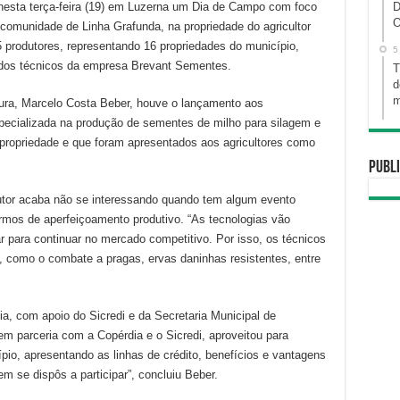
 nesta terça-feira (19) em Luzerna um Dia de Campo com foco
D
O
comunidade de Linha Grafunda, na propriedade do agricultor
 produtores, representando 16 propriedades do município,
5
dos técnicos da empresa Brevant Sementes.
T
d
m
tura, Marcelo Costa Beber, houve o lançamento aos
specializada na produção de sementes de milho para silagem e
 propriedade e que foram apresentados aos agricultores como
Publi
utor acaba não se interessando quando tem algum evento
ermos de aperfeiçoamento produtivo. “As tecnologias vão
ar para continuar no mercado competitivo. Por isso, os técnicos
como o combate a pragas, ervas daninhas resistentes, entre
a, com apoio do Sicredi e da Secretaria Municipal de
em parceria com a Copérdia e o Sicredi, aproveitou para
pio, apresentando as linhas de crédito, benefícios e vantagens
em se dispôs a participar”, concluiu Beber.