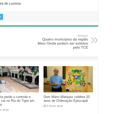
ra de Luzerna
r
Avançar
Quatro municípios da região
Meio Oeste podem ser extintos
pelo TCE
ta perde o controle e
Dom Mário Marquez celebra 20
 cai no Rio do Tigre em
anos de Ordenação Episcopal
ba
5 horas atrás
as atrás