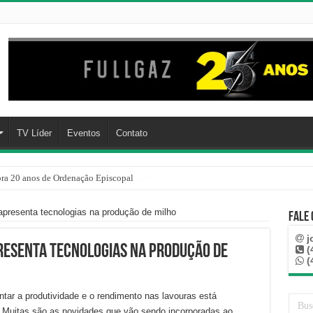
TV Líder
Eventos
Contato
a 20 anos de Ordenação Episcopal
presenta tecnologias na produção de milho
Fale
j
resenta tecnologias na produção de
(
(
tar a produtividade e o rendimento nas lavouras está
. Muitas são as novidades que vão sendo incorporadas ao