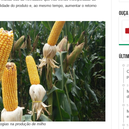
alidade do produto e, ao mesmo tempo, aumentar o retorno
Ouça
Últim
2
C
p
3
M
d
5
M
e
ogias na produção de milho
5