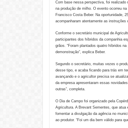
Com base nessa perspectiva, foi realizado
na produção de milho. O evento ocorreu na 
Francisco Costa Beber. Na oportunidade, 25
acompanharam atentamente as instruções 
Conforme o secretário municipal de Agricul
participantes dos híbridos da companhia e
grãos. “Foram plantados quatro híbridos na
demonstração”, explica Beber.
Segundo o secretário, muitas vezes o prod
desse tipo, e acaba ficando para trás em t
avançando e o agricultor precisa se atualiz
da empresa apresentaram essas novidades, 
outras”, completa.
O Dia de Campo foi organizado pela Copérdi
Agricultura. A Brevant Sementes, que atua 
fomentar a divulgação da agência no municí
ao produtor. “Foi um dia bem válido para qu