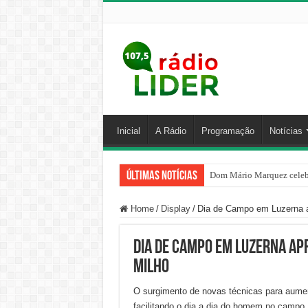
Inicial
A Rádio
Programação
Notícias
Últimas Notícias
Dom Mário Marquez celebr
Home
/
Display
/
Dia de Campo em Luzerna a
Dia de Campo em Luzerna ap
milho
O surgimento de novas técnicas para aumen
facilitando o dia a dia do homem no campo