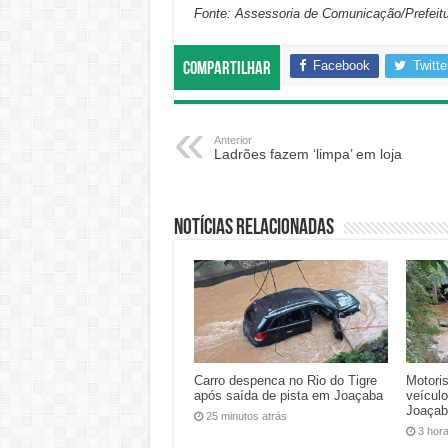
Fonte: Assessoria de Comunicação/Prefeitu
Facebook
Twitte
Compartilhar
Anterior
Ladrões fazem ‘limpa’ em loja
Notícias relacionadas
Carro despenca no Rio do Tigre
Motoris
após saída de pista em Joaçaba
veículo
Joaça
25 minutos atrás
3 hor