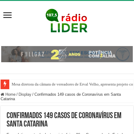
Mesa diretora da câmara de vereadores de Erval Velho, apresenta projeto co
Do projeto social à Seleção Brasileira: badminton transforma a vida de jov
Home
/
Display
/
Confirmados 149 casos de Coronavírus em Santa
Catarina
Confirmados 149 casos de Coronavírus em
Santa Catarina