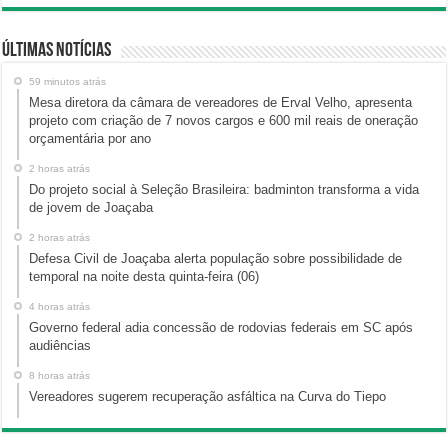
Últimas Notícias
59 minutos atrás
Mesa diretora da câmara de vereadores de Erval Velho, apresenta
projeto com criação de 7 novos cargos e 600 mil reais de oneração
orçamentária por ano
2 horas atrás
Do projeto social à Seleção Brasileira: badminton transforma a vida
de jovem de Joaçaba
2 horas atrás
Defesa Civil de Joaçaba alerta população sobre possibilidade de
temporal na noite desta quinta-feira (06)
4 horas atrás
Governo federal adia concessão de rodovias federais em SC após
audiências
8 horas atrás
Vereadores sugerem recuperação asfáltica na Curva do Tiepo