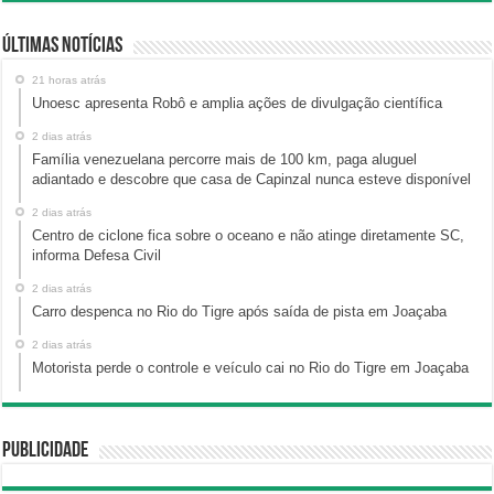
Últimas Notícias
21 horas atrás
Unoesc apresenta Robô e amplia ações de divulgação científica
2 dias atrás
Família venezuelana percorre mais de 100 km, paga aluguel
adiantado e descobre que casa de Capinzal nunca esteve disponível
2 dias atrás
Centro de ciclone fica sobre o oceano e não atinge diretamente SC,
informa Defesa Civil
2 dias atrás
Carro despenca no Rio do Tigre após saída de pista em Joaçaba
2 dias atrás
Motorista perde o controle e veículo cai no Rio do Tigre em Joaçaba
Publicidade