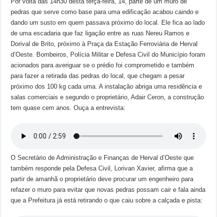
Por volta das 14h30 desta terça-feira, 14, parte de um muro de
pedras que serve como base para uma edificação acabou caindo e
dando um susto em quem passava próximo do local. Ele fica ao lado
de uma escadaria que faz ligação entre as ruas Nereu Ramos e
Dorival de Brito, próximo à Praça da Estação Ferroviária de Herval
d’Oeste. Bombeiros, Polícia Militar e Defesa Civil do Município foram
acionados para averiguar se o prédio foi comprometido e também
para fazer a retirada das pedras do local, que chegam a pesar
próximo dos 100 kg cada uma. A instalação abriga uma residência e
salas comerciais e segundo o proprietário, Adair Ceron, a construção
tem quase cem anos. Ouça a entrevista:
O Secretário de Administração e Finanças de Herval d’Oeste que
também responde pela Defesa Civil, Lorivan Xavier, afirma que a
partir de amanhã o proprietário deve procurar um engenheiro para
refazer o muro para evitar que novas pedras possam cair e fala ainda
que a Prefeitura já está retirando o que caiu sobre a calçada e pista: