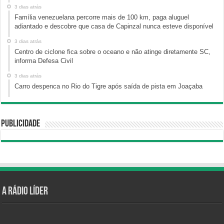
3 dias atrás
Família venezuelana percorre mais de 100 km, paga aluguel
adiantado e descobre que casa de Capinzal nunca esteve disponível
3 dias atrás
Centro de ciclone fica sobre o oceano e não atinge diretamente SC,
informa Defesa Civil
3 dias atrás
Carro despenca no Rio do Tigre após saída de pista em Joaçaba
Publicidade
A Rádio Líder