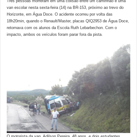
Três pessoas morreram em uma colisão entre um caminhão e uma
van escolar nesta sexta-feira (14) na BR-153, próximo ao trevo do
Horizonte, em Água Doce. O acidente ocorreu por volta das
18h20min, quando o Renault/Master, placas QIQ2953 de Água Doce,
retornava com os alunos da Escola Ruth Lebarbechon. Com o
impacto, ambos os veículos foram parar fora da pista.
O motorista da van, Adilson Pereira, 48 anos, e dois estudantes,