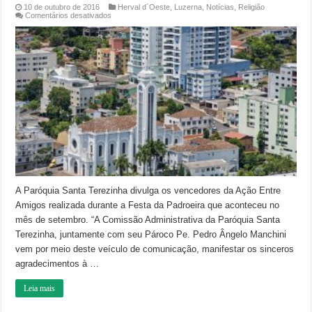
10 de outubro de 2016
Herval d´Oeste
,
Luzerna
,
Notícias
,
Religião
em
Comentários desativados
Catedral
Santa
Terezinha
divulga
nome
dos
ganhadores
da
“Ação
Entre
Amigos”
A Paróquia Santa Terezinha divulga os vencedores da Ação Entre
Amigos realizada durante a Festa da Padroeira que aconteceu no
mês de setembro. “A Comissão Administrativa da Paróquia Santa
Terezinha, juntamente com seu Pároco Pe. Pedro Ângelo Manchini
vem por meio deste veículo de comunicação, manifestar os sinceros
agradecimentos à …
Leia mais