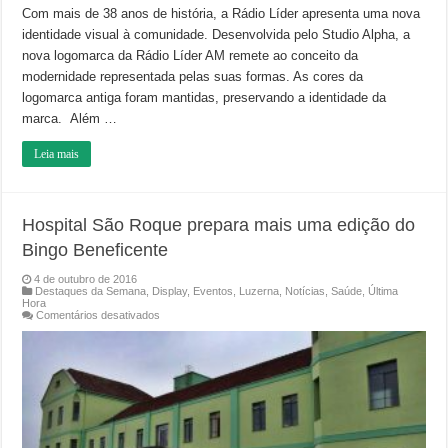
Com mais de 38 anos de história, a Rádio Líder apresenta uma nova
identidade visual à comunidade. Desenvolvida pelo Studio Alpha, a
nova logomarca da Rádio Líder AM remete ao conceito da
modernidade representada pelas suas formas. As cores da
logomarca antiga foram mantidas, preservando a identidade da
marca. Além …
Leia mais
Hospital São Roque prepara mais uma edição do
Bingo Beneficente
4 de outubro de 2016
Destaques da Semana
,
Display
,
Eventos
,
Luzerna
,
Notícias
,
Saúde
,
Última
Hora
em
Comentários desativados
Hospital
São
Roque
prepara
mais
uma
edição
do
Bingo
Beneficente