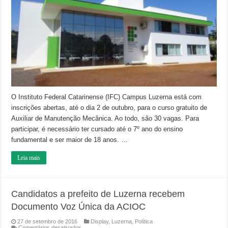
de
Auxiliar
de
Manutenção
Mecânica
O Instituto Federal Catarinense (IFC) Campus Luzerna está com
inscrições abertas, até o dia 2 de outubro, para o curso gratuito de
Auxiliar de Manutenção Mecânica. Ao todo, são 30 vagas. Para
participar, é necessário ter cursado até o 7º ano do ensino
fundamental e ser maior de 18 anos. …
Leia mais
Candidatos a prefeito de Luzerna recebem
Documento Voz Única da ACIOC
27 de setembro de 2016
Display
,
Luzerna
,
Política
em
Comentários desativados