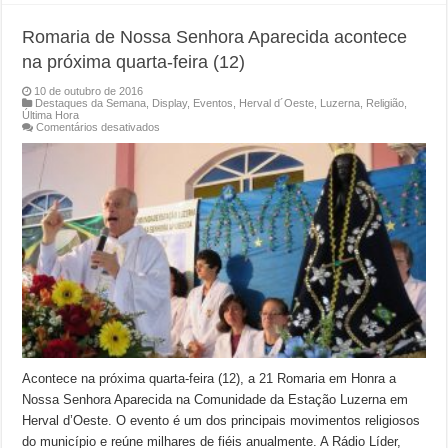
Romaria de Nossa Senhora Aparecida acontece
na próxima quarta-feira (12)
10 de outubro de 2016
Destaques da Semana
,
Display
,
Eventos
,
Herval d´Oeste
,
Luzerna
,
Religião
,
Última Hora
em
Comentários desativados
Romaria
de
Nossa
Senhora
Aparecida
acontece
na
próxima
quarta-
feira
(12)
Acontece na próxima quarta-feira (12), a 21 Romaria em Honra a
Nossa Senhora Aparecida na Comunidade da Estação Luzerna em
Herval d’Oeste. O evento é um dos principais movimentos religiosos
do município e reúne milhares de fiéis anualmente. A Rádio Líder,