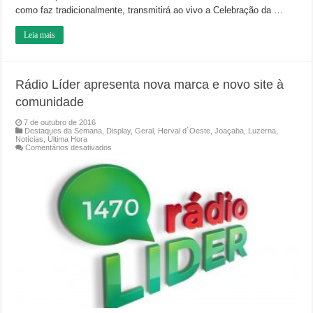
como faz tradicionalmente, transmitirá ao vivo a Celebração da …
Leia mais
Rádio Líder apresenta nova marca e novo site à
comunidade
7 de outubro de 2016
Destaques da Semana
,
Display
,
Geral
,
Herval d´Oeste
,
Joaçaba
,
Luzerna
,
Notícias
,
Última Hora
em
Comentários desativados
Rádio
Líder
apresenta
nova
marca
e
novo
site
à
comunidade