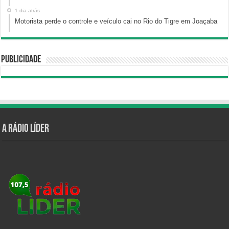
1 dia atrás
Motorista perde o controle e veículo cai no Rio do Tigre em Joaçaba
Publicidade
A Rádio Líder