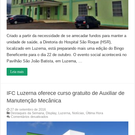
Criado a partir da necessidade de se arrecadar fundos para manter a
unidade de saúde, a Diretoria do Hospital São Roque (HSR),
localizado em Luzerna, está preparando mais uma edição do Bingo
Beneficente para o dia 22 de outubro. O evento social acontecerá no
Pavilhão São João Batista, em Luzerna, …
Leia mais
IFC Luzerna oferece curso gratuito de Auxiliar de
Manutenção Mecânica
27 de setembro de 2016
Destaques da Semana
,
Display
,
Luzerna
,
Notícias
,
Última Hora
em
Comentários desativados
IFC
Luzerna
oferece
curso
gratuito