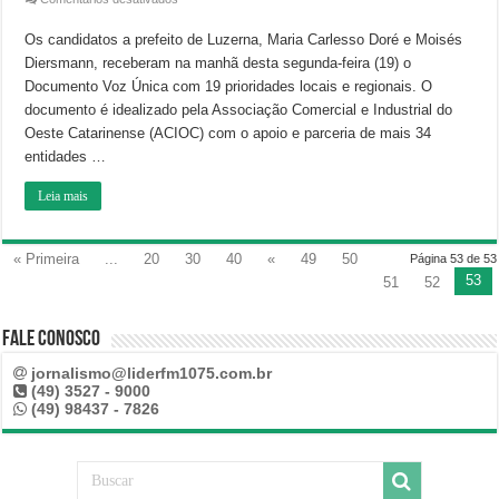
Candidatos
a
Os candidatos a prefeito de Luzerna, Maria Carlesso Doré e Moisés
prefeito
de
Diersmann, receberam na manhã desta segunda-feira (19) o
Luzerna
recebem
Documento Voz Única com 19 prioridades locais e regionais. O
Documento
Voz
documento é idealizado pela Associação Comercial e Industrial do
Única
Oeste Catarinense (ACIOC) com o apoio e parceria de mais 34
da
ACIOC
entidades …
Leia mais
« Primeira
...
20
30
40
«
49
50
Página 53 de 53
53
51
52
Fale Conosco
jornalismo@liderfm1075.com.br
(49) 3527 - 9000
(49) 98437 - 7826