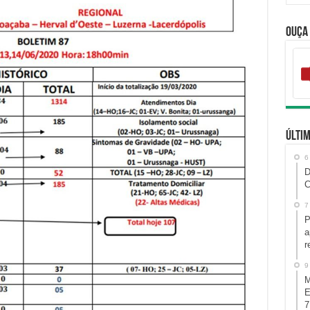
Ouça
Últim
6
D
C
7
P
a
r
9
M
E
7