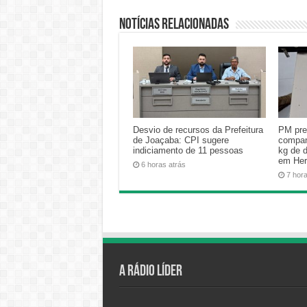
Notícias relacionadas
Desvio de recursos da Prefeitura
PM pre
de Joaçaba: CPI sugere
compan
indiciamento de 11 pessoas
kg de 
em Her
6 horas atrás
7 hor
A Rádio Líder