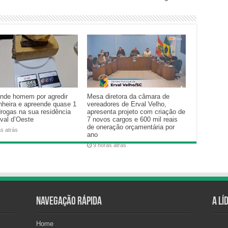
nde homem por agredir
Mesa diretora da câmara de
heira e apreende quase 1
vereadores de Erval Velho,
drogas na sua residência
apresenta projeto com criação de
val d’Oeste
7 novos cargos e 600 mil reais
de oneração orçamentária por
as atrás
ano
9 horas atrás
Navegação Rápida
A Lí
Home