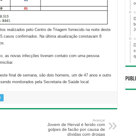
o
1
D
b
s realizados pelo Centro de Triagem fornecido na noite deste
J
5 casos confirmados. Na última atualização constavam 8
1
os.
D
s
io, as novas infecções tiveram contato com uma pessoa
q
iciliar.
ste final de semana, são dois homens, um de 47 anos e outro
Publi
endo monitorados pela Secretaria de Saúde local.
r
Avançar
Jovem de Herval é ferido com
golpes de facão por causa de
dívidas com drogas