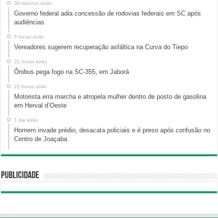
39 minutos atrás
Governo federal adia concessão de rodovias federais em SC após
audiências
5 horas atrás
Vereadores sugerem recuperação asfáltica na Curva do Tiepo
21 horas atrás
Ônibus pega fogo na SC-355, em Jaborá
22 horas atrás
Motorista erra marcha e atropela mulher dentro de posto de gasolina
em Herval d’Oeste
1 dia atrás
Homem invade prédio, desacata policiais e é preso após confusão no
Centro de Joaçaba
Publicidade