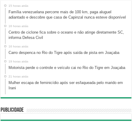
15 horas atrás
Família venezuelana percorre mais de 100 km, paga aluguel
adiantado e descobre que casa de Capinzal nunca esteve disponível
16 horas atrás
Centro de ciclone fica sobre o oceano e não atinge diretamente SC,
informa Defesa Civil
16 horas atrás
Carro despenca no Rio do Tigre após saída de pista em Joaçaba
19 horas atrás
Motorista perde o controle e veículo cai no Rio do Tigre em Joaçaba
21 horas atrás
Mulher escapa de feminicídio após ser esfaqueada pelo marido em
Irani
Publicidade