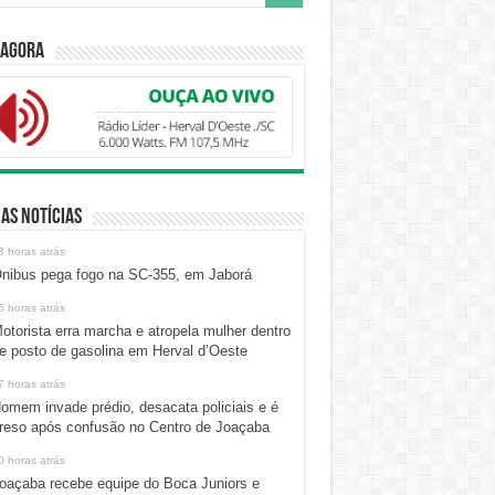
 Agora
as Notícias
3 horas atrás
nibus pega fogo na SC-355, em Jaborá
5 horas atrás
otorista erra marcha e atropela mulher dentro
e posto de gasolina em Herval d’Oeste
7 horas atrás
omem invade prédio, desacata policiais e é
reso após confusão no Centro de Joaçaba
0 horas atrás
oaçaba recebe equipe do Boca Juniors e