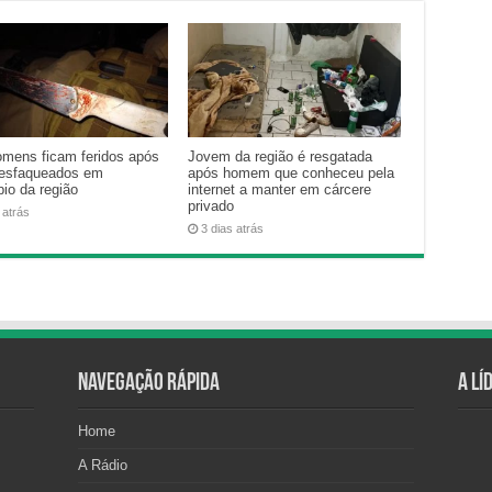
omens ficam feridos após
Jovem da região é resgatada
esfaqueados em
após homem que conheceu pela
io da região
internet a manter em cárcere
privado
 atrás
3 dias atrás
Navegação Rápida
A Lí
Home
A Rádio