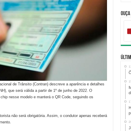
Ouça
Últim
1
Ô
1
ional de Trânsito (Contran) descreve a aparência e detalhes
M
NH), que será válida a partir de 1º de junho de 2022. O
d
um chip nesse modelo e manterá o QR Code, seguindo os
1
H
p
torista não será obrigatória. Assim, o condutor apenas receberá
umento.
2
J