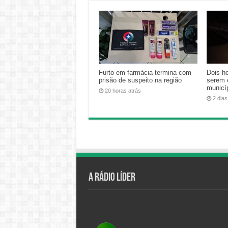
Furto em farmácia termina com
Dois h
prisão de suspeito na região
serem 
municíp
20 horas atrás
2 dias
A Rádio Líder