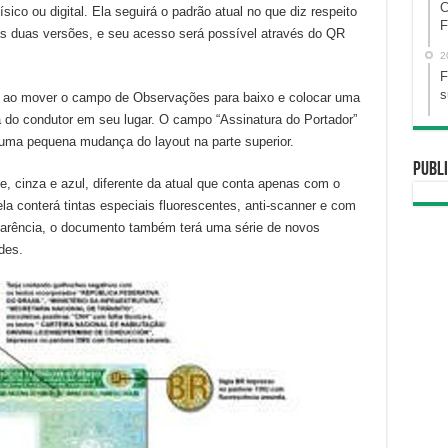
C
co ou digital. Ela seguirá o padrão atual no que diz respeito
F
as duas versões, e seu acesso será possível através do QR
2
F
s
tual ao mover o campo de Observações para baixo e colocar uma
ia do condutor em seu lugar. O campo “Assinatura do Portador”
á uma pequena mudança do layout na parte superior.
Publi
, cinza e azul, diferente da atual que conta apenas com o
la conterá tintas especiais fluorescentes, anti-scanner e com
arência, o documento também terá uma série de novos
des.