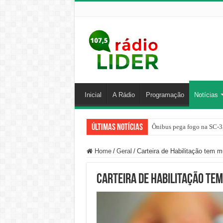
Inicial
A Rádio
Programação
Notícias
Últimas Notícias
Ônibus pega fogo na SC-3
Home
/
Geral
/
Carteira de Habilitação tem
Carteira de Habilitação te