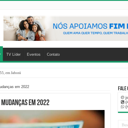
TV Líder
Eventos
Contato
55, em Jaborá
 mudanças em 2022
Fale
j
m mudanças em 2022
(
(