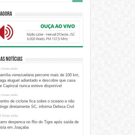
 Agora
as Notícias
1 horas atrás
amília venezuelana percorre mais de 100 km,
aga aluguel adiantado e descobre que casa
e Capinzal nunca esteve disponível
1 horas atrás
entro de ciclone fica sobre o oceano e não
tinge diretamente SC, informa Defesa Civil
2 horas atrás
arro despenca no Rio do Tigre após saída de
ista em Joaçaba