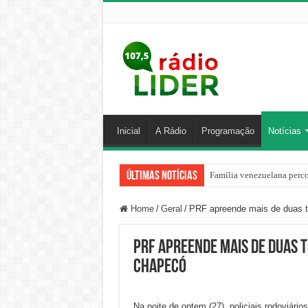
Inicial
A Rádio
Programação
Notícias
Últimas Notícias
Família venezuelana perco
Centro de ciclone fica sob
Home
/
Geral
/
PRF apreende mais de duas 
PRF apreende mais de duas 
Chapecó
Na noite de ontem (27), policiais rodoviár