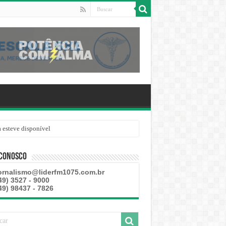
 esteve disponível
 Conosco
ornalismo@liderfm1075.com.br
49) 3527 - 9000
49) 98437 - 7826