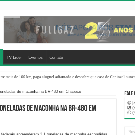
TV Líder
Eventos
Contato
rre mais de 100 km, paga aluguel adiantado e descobre que casa de Capinzal nunca
re o oceano e não atinge diretamente SC, informa Defesa Civil
toneladas de maconha na BR-480 em Chapecó
Fale
j
toneladas de maconha na BR-480 em
(
(
ios federais apreenderam 2,1 toneladas de maconha escondidas