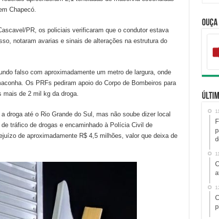
 em Chapecó.
Ouça
cavel/PR, os policiais verificaram que o condutor estava
so, notaram avarias e sinais de alterações na estrutura do
fundo falso com aproximadamente um metro de largura, onde
maconha. Os PRFs pediram apoio do Corpo de Bombeiros para
s mais de 2 mil kg da droga.
Últim
1
 a droga até o Rio Grande do Sul, mas não soube dizer local
F
 de tráfico de drogas e encaminhado à Polícia Civil de
p
juízo de aproximadamente R$ 4,5 milhões, valor que deixa de
d
1
C
a
1
C
p