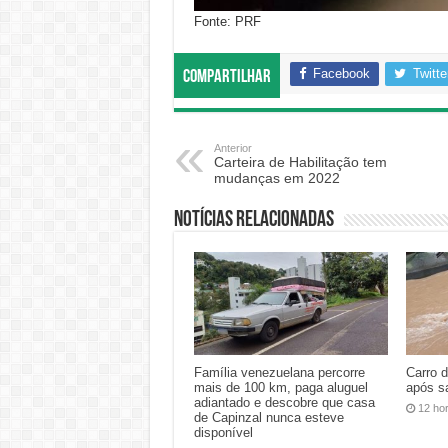
Fonte: PRF
Facebook
Twitte
Compartilhar
Anterior
Carteira de Habilitação tem
mudanças em 2022
Notícias relacionadas
Família venezuelana percorre
Carro 
mais de 100 km, paga aluguel
após s
adiantado e descobre que casa
12 ho
de Capinzal nunca esteve
disponível