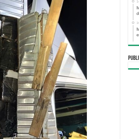
1
M
d
1
M
e
Publi