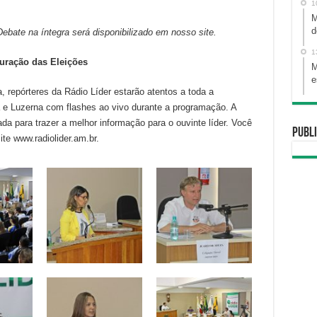
1
M
d
Debate na íntegra será disponibilizado em nosso site.
1
uração das Eleições
M
e
, repórteres da Rádio Líder estarão atentos a toda a
e Luzerna com flashes ao vivo durante a programação. A
ada para trazer a melhor informação para o ouvinte líder. Você
Publi
e www.radiolider.am.br.