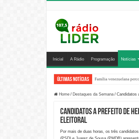
Inicial
A Rádio
Programação
Notícias
Últimas Notícias
Família venezuelana perco
Centro de ciclone fica sob
Home
/
Destaques da Semana
/
Candidatos a
Candidatos a prefeito de He
Eleitoral
Por mais de duas horas, os três candidatos 
(PSD) e Juarez de Sousa (PMDB) apresentar