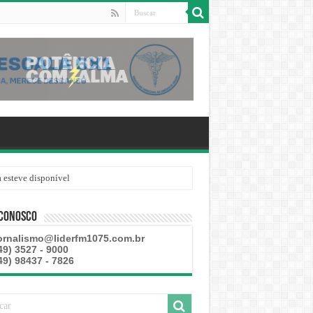
 esteve disponível
 Conosco
ornalismo@liderfm1075.com.br
49) 3527 - 9000
49) 98437 - 7826