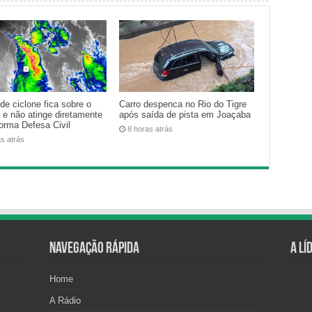
de ciclone fica sobre o
Carro despenca no Rio do Tigre
 e não atinge diretamente
após saída de pista em Joaçaba
forma Defesa Civil
8 horas atrás
as atrás
Navegação Rápida
A Lí
Home
A Rádio