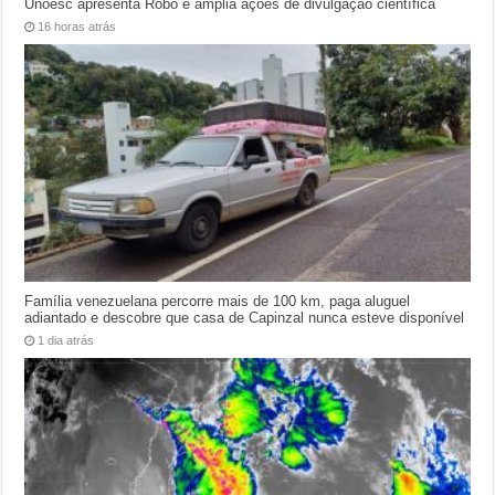
Unoesc apresenta Robô e amplia ações de divulgação científica
16 horas atrás
Família venezuelana percorre mais de 100 km, paga aluguel
adiantado e descobre que casa de Capinzal nunca esteve disponível
1 dia atrás