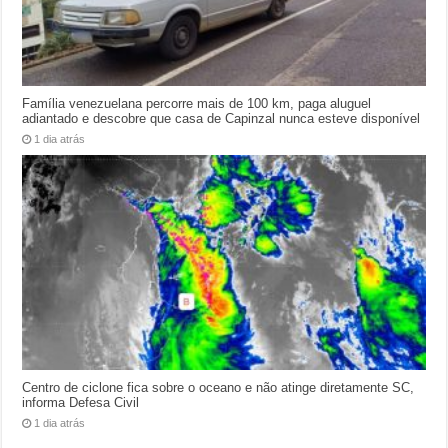
Família venezuelana percorre mais de 100 km, paga aluguel
adiantado e descobre que casa de Capinzal nunca esteve disponível
1 dia atrás
Centro de ciclone fica sobre o oceano e não atinge diretamente SC,
informa Defesa Civil
1 dia atrás