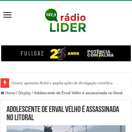
Unoesc apresenta Robô e amplia ações de divulgação científica
Família venezuelana percorre mais de 100 km, paga aluguel adiantado e de
Home
/
Display
/
Adolescente de Erval Velho é assassinada no litoral
Adolescente de Erval Velho é assassinada
no litoral