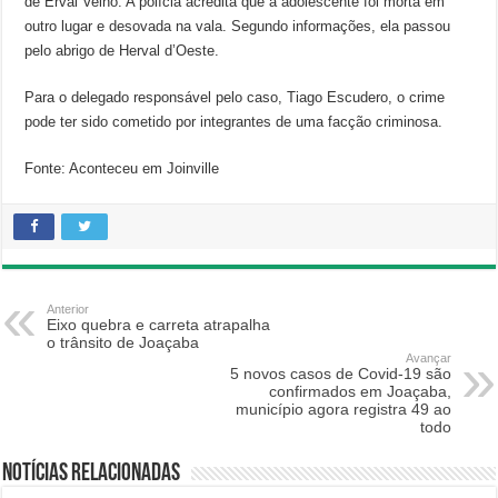
de Erval Velho. A polícia acredita que a adolescente foi morta em
outro lugar e desovada na vala. Segundo informações, ela passou
pelo abrigo de Herval d’Oeste.
Para o delegado responsável pelo caso, Tiago Escudero, o crime
pode ter sido cometido por integrantes de uma facção criminosa.
Fonte: Aconteceu em Joinville
Anterior
Eixo quebra e carreta atrapalha
o trânsito de Joaçaba
Avançar
5 novos casos de Covid-19 são
confirmados em Joaçaba,
município agora registra 49 ao
todo
Notícias relacionadas