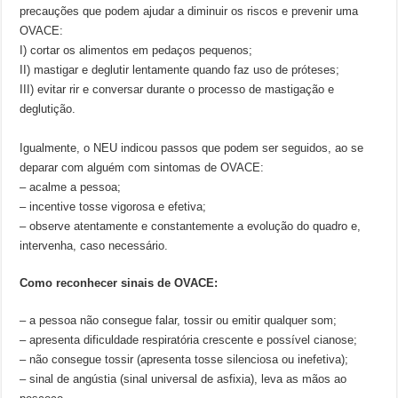
precauções que podem ajudar a diminuir os riscos e prevenir uma
OVACE:
I) cortar os alimentos em pedaços pequenos;
II) mastigar e deglutir lentamente quando faz uso de próteses;
III) evitar rir e conversar durante o processo de mastigação e
deglutição.
Igualmente, o NEU indicou passos que podem ser seguidos, ao se
deparar com alguém com sintomas de OVACE:
– acalme a pessoa;
– incentive tosse vigorosa e efetiva;
– observe atentamente e constantemente a evolução do quadro e,
intervenha, caso necessário.
Como reconhecer sinais de OVACE:
– a pessoa não consegue falar, tossir ou emitir qualquer som;
– apresenta dificuldade respiratória crescente e possível cianose;
– não consegue tossir (apresenta tosse silenciosa ou inefetiva);
– sinal de angústia (sinal universal de asfixia), leva as mãos ao