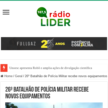
Unoesc apresenta Robô e amplia ações de divulgação científica
Família venezuelana percorre mais de 100 km, paga aluguel adiantado e de
Home
/
Geral
/
26º Batalhão de Polícia Militar recebe novos equipamentos
26º Batalhão de Polícia Militar recebe
novos equipamentos