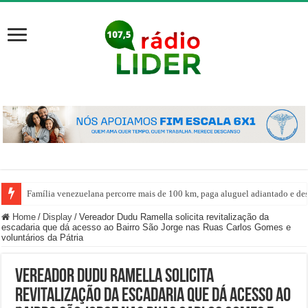
Família venezuelana percorre mais de 100 km, paga aluguel adiantado e de
Home
/
Display
/
Vereador Dudu Ramella solicita revitalização da
escadaria que dá acesso ao Bairro São Jorge nas Ruas Carlos Gomes e
voluntários da Pátria
Vereador Dudu Ramella solicita
revitalização da escadaria que dá acesso ao