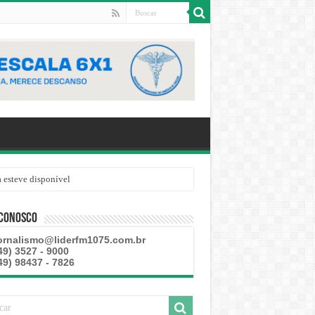
 esteve disponível
 Conosco
ornalismo@liderfm1075.com.br
49) 3527 - 9000
49) 98437 - 7826