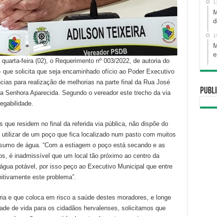
1
M
d
1
M
e
uarta-feira (02), o Requerimento nº 003/2022, de autoria do
 que solicita que seja encaminhado ofício ao Poder Executivo
ias para realização de melhorias na parte final da Rua José
Publi
sa Senhora Aparecida. Segundo o vereador este trecho da via
egabilidade.
que residem no final da referida via pública, não dispõe do
 utilizar de um poço que fica localizado num pasto com muitos
sumo de água. “Com a estiagem o poço está secando e as
os, é inadmissível que um local tão próximo ao centro da
gua potável, por isso peço ao Executivo Municipal que entre
itivamente este problema”.
ria e que coloca em risco a saúde destes moradores, e longe
ade de vida para os cidadãos hervalenses, solicitamos que