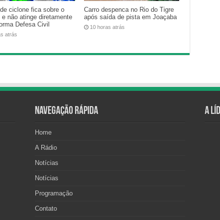
de ciclone fica sobre o
Carro despenca no Rio do Tigre
 e não atinge diretamente
após saída de pista em Joaçaba
forma Defesa Civil
10 horas atrás
as atrás
Navegação Rápida
A Lí
Home
A Rádio
Notícias
Notícias
Programação
Contato