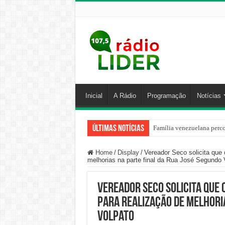
Inicial
A Rádio
Programação
Notícias
Últimas Notícias
Família venezuelana perco
Home
/
Display
/
Vereador Seco solicita que 
melhorias na parte final da Rua José Segundo 
Vereador Seco solicita que 
para realização de melhoria
Volpato