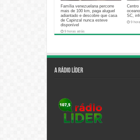
Família venezuelana percorre
Centro 
mais de 100 km, paga aluguel
oceano
adiantado e descobre que casa
SC, in
de Capinzal nunca esteve
9 hor
disponível
9 horas atrás
A Rádio Líder