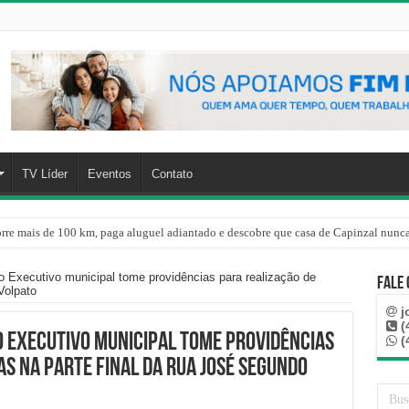
TV Líder
Eventos
Contato
rre mais de 100 km, paga aluguel adiantado e descobre que casa de Capinzal nunca
o Executivo municipal tome providências para realização de
Fale
Volpato
j
(
o Executivo municipal tome providências
(
s na parte final da Rua José Segundo