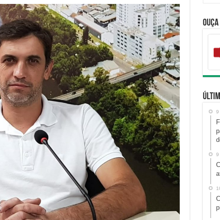
Ouça
Últim
9
F
p
d
9
C
a
1
C
p