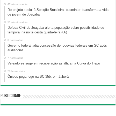
47 minutos atrás
Do projeto social à Seleção Brasileira: badminton transforma a vida
de jovem de Joaçaba
51 minutos atrás
Defesa Civil de Joaçaba alerta população sobre possibilidade de
temporal na noite desta quinta-feira (06)
3 horas atrás
Governo federal adia concessão de rodovias federais em SC após
audiências
7 horas atrás
Vereadores sugerem recuperação asfáltica na Curva do Tiepo
23 horas atrás
Ônibus pega fogo na SC-355, em Jaborá
Publicidade